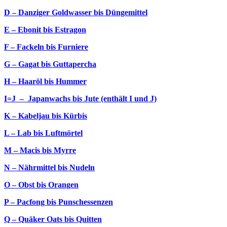
D – Danziger Goldwasser bis Düngemittel
E – Ebonit bis Estragon
F – Fackeln bis Furniere
G – Gagat bis Guttapercha
H – Haaröl bis Hummer
I=J – Japanwachs bis Jute (enthält I und J)
K – Kabeljau bis Kürbis
L – Lab bis Luftmörtel
M – Macis bis Myrre
N – Nährmittel bis Nudeln
O – Obst bis Orangen
P – Pacfong bis Punschessenzen
Q – Quäker Oats bis Quitten