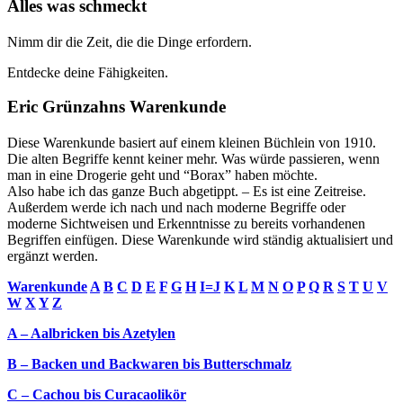
Alles was schmeckt
Nimm dir die Zeit, die die Dinge erfordern.
Entdecke deine Fähigkeiten.
Eric Grünzahns Warenkunde
Diese Warenkunde basiert auf einem kleinen Büchlein von 1910.
Die alten Begriffe kennt keiner mehr. Was würde passieren, wenn
man in eine Drogerie geht und “Borax” haben möchte.
Also habe ich das ganze Buch abgetippt. – Es ist eine Zeitreise.
Außerdem werde ich nach und nach moderne Begriffe oder
moderne Sichtweisen und Erkenntnisse zu bereits vorhandenen
Begriffen einfügen. Diese Warenkunde wird ständig aktualisiert und
ergänzt werden.
Warenkunde
A
B
C
D
E
F
G
H
I=J
K
L
M
N
O
P
Q
R
S
T
U
V
W
X
Y
Z
A – Aalbricken bis Azetylen
B – Backen und Backwaren bis Butterschmalz
C – Cachou bis Curacaolikör