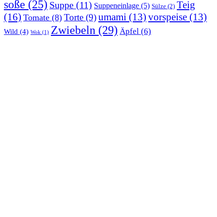
soße
(25)
Teig
Suppe
(11)
Suppeneinlage
(5)
Sülze
(2)
(16)
umami
(13)
vorspeise
(13)
Torte
(9)
Tomate
(8)
Zwiebeln
(29)
Äpfel
(6)
Wild
(4)
Wok
(1)