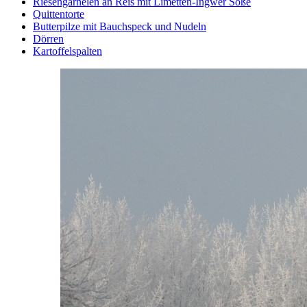
Riesengarnelen an Reis mit Limetten-Ingwer Soße
Quittentorte
Butterpilze mit Bauchspeck und Nudeln
Dörren
Kartoffelspalten