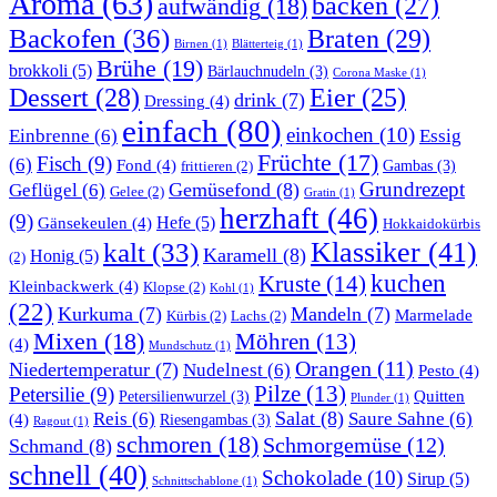
Aroma
(63)
backen
(27)
aufwändig
(18)
Backofen
(36)
Braten
(29)
Birnen
(1)
Blätterteig
(1)
Brühe
(19)
brokkoli
(5)
Bärlauchnudeln
(3)
Corona Maske
(1)
Dessert
(28)
Eier
(25)
drink
(7)
Dressing
(4)
einfach
(80)
einkochen
(10)
Einbrenne
(6)
Essig
Früchte
(17)
Fisch
(9)
(6)
Fond
(4)
Gambas
(3)
frittieren
(2)
Grundrezept
Gemüsefond
(8)
Geflügel
(6)
Gelee
(2)
Gratin
(1)
herzhaft
(46)
(9)
Gänsekeulen
(4)
Hefe
(5)
Hokkaidokürbis
Klassiker
(41)
kalt
(33)
Karamell
(8)
Honig
(5)
(2)
kuchen
Kruste
(14)
Kleinbackwerk
(4)
Klopse
(2)
Kohl
(1)
(22)
Kurkuma
(7)
Mandeln
(7)
Marmelade
Kürbis
(2)
Lachs
(2)
Mixen
(18)
Möhren
(13)
(4)
Mundschutz
(1)
Orangen
(11)
Niedertemperatur
(7)
Nudelnest
(6)
Pesto
(4)
Pilze
(13)
Petersilie
(9)
Quitten
Petersilienwurzel
(3)
Plunder
(1)
Salat
(8)
Reis
(6)
Saure Sahne
(6)
(4)
Riesengambas
(3)
Ragout
(1)
schmoren
(18)
Schmorgemüse
(12)
Schmand
(8)
schnell
(40)
Schokolade
(10)
Sirup
(5)
Schnittschablone
(1)