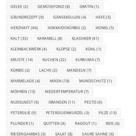
GELEE
(2)
GEMÜSEFOND
(8)
GRATIN
(1)
GRUNDREZEPT
(9)
GÄNSEKEULEN
(4)
HEFE
(5)
HERZHAFT
(46)
HOKKAIDOKÜRBIS
(2)
HONIG
(5)
KALT
(33)
KARAMELL
(8)
KLASSIKER
(41)
KLEINBACKWERK
(4)
KLOPSE
(2)
KOHL
(1)
KRUSTE
(14)
KUCHEN
(22)
KURKUMA
(7)
KÜRBIS
(2)
LACHS
(2)
MANDELN
(7)
MARMELADE
(4)
MIXEN
(18)
MUNDSCHUTZ
(1)
MÖHREN
(13)
NIEDERTEMPERATUR
(7)
NUDELNEST
(6)
ORANGEN
(11)
PESTO
(4)
PETERSILIE
(9)
PETERSILIENWURZEL
(3)
PILZE
(13)
PLUNDER
(1)
QUITTEN
(4)
RAGOUT
(1)
REIS
(6)
RIESENGAMBAS
(3)
SALAT
(8)
SAURE SAHNE
(6)