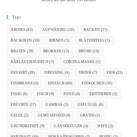
Tags
AROMA
(63)
AUFWÄNDIG
(18)
BACKEN
(27)
BACKOFEN
(36)
BIRNEN
(1)
BLÄTTERTEIG
(1)
BRATEN
(29)
BROKKOLI
(5)
BRÜHE
(19)
BÄRLAUCHNUDELN
(3)
CORONA MASKE
(1)
DESSERT
(28)
DRESSING
(4)
DRINK
(7)
EIER
(25)
EINBRENNE
(6)
EINFACH
(80)
EINKOCHEN
(10)
ESSIG
(6)
FISCH
(9)
FOND
(4)
FRITTIEREN
(2)
FRÜCHTE
(17)
GAMBAS
(3)
GEFLÜGEL
(6)
GELEE
(2)
GEMÜSEFOND
(8)
GRATIN
(1)
GRUNDREZEPT
(9)
GÄNSEKEULEN
(4)
HEFE
(5)
HERZHAFT
(46)
HOKKAIDOKÜRBIS
(2)
HONIG
(5)