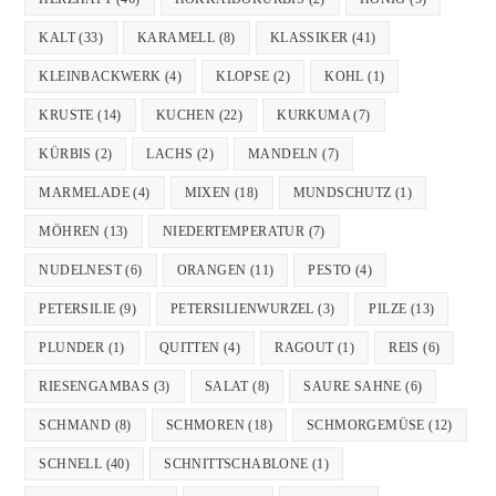
KALT
(33)
KARAMELL
(8)
KLASSIKER
(41)
KLEINBACKWERK
(4)
KLOPSE
(2)
KOHL
(1)
KRUSTE
(14)
KUCHEN
(22)
KURKUMA
(7)
KÜRBIS
(2)
LACHS
(2)
MANDELN
(7)
MARMELADE
(4)
MIXEN
(18)
MUNDSCHUTZ
(1)
MÖHREN
(13)
NIEDERTEMPERATUR
(7)
NUDELNEST
(6)
ORANGEN
(11)
PESTO
(4)
PETERSILIE
(9)
PETERSILIENWURZEL
(3)
PILZE
(13)
PLUNDER
(1)
QUITTEN
(4)
RAGOUT
(1)
REIS
(6)
RIESENGAMBAS
(3)
SALAT
(8)
SAURE SAHNE
(6)
SCHMAND
(8)
SCHMOREN
(18)
SCHMORGEMÜSE
(12)
SCHNELL
(40)
SCHNITTSCHABLONE
(1)