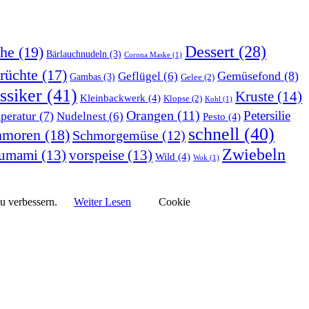
Dessert
(28)
he
(19)
Bärlauchnudeln
(3)
Corona Maske
(1)
rüchte
(17)
Gemüsefond
(8)
Geflügel
(6)
Gambas
(3)
Gelee
(2)
ssiker
(41)
Kruste
(14)
Kleinbackwerk
(4)
Klopse
(2)
Kohl
(1)
Orangen
(11)
Petersilie
peratur
(7)
Nudelnest
(6)
Pesto
(4)
schnell
(40)
hmoren
(18)
Schmorgemüse
(12)
Zwiebeln
umami
(13)
vorspeise
(13)
Wild
(4)
Wok
(1)
zu verbessern.
Weiter Lesen
Cookie