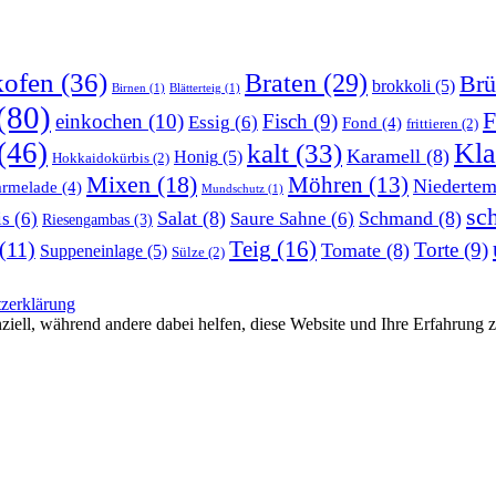
kofen
(36)
Braten
(29)
Brü
brokkoli
(5)
Birnen
(1)
Blätterteig
(1)
(80)
F
einkochen
(10)
Fisch
(9)
Essig
(6)
Fond
(4)
frittieren
(2)
(46)
Kla
kalt
(33)
Karamell
(8)
Honig
(5)
Hokkaidokürbis
(2)
Mixen
(18)
Möhren
(13)
Niedertem
rmelade
(4)
Mundschutz
(1)
sc
Salat
(8)
Schmand
(8)
is
(6)
Saure Sahne
(6)
Riesengambas
(3)
Teig
(16)
(11)
Torte
(9)
Tomate
(8)
Suppeneinlage
(5)
Sülze
(2)
zerklärung
ziell, während andere dabei helfen, diese Website und Ihre Erfahrung 