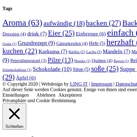
Tags
Aroma
(63)
Bac
backen
(27)
aufwändig
(18)
einfach
Eier
(25)
drink
(7)
Einbrenne
(6)
Dressing
(4)
herzhaft
Grundrezept
(9)
Gänsekeulen
(4)
Hefe
(5)
Gratin
(1)
kuchen
(22)
Kurkuma
(7)
Mandeln
(7)
Ma
Kürbis
(2)
Lachs
(2)
Pilze
(13)
(9)
Re
Quitten
(4)
Petersilienwurzel
(3)
Plunder
(1)
Ragout
(1)
soße
(25)
Suppe
Schokolade
(10)
Sirup
(5)
Schnittschablone
(1)
(29)
Äpfel
(6)
© Copyright 2020 | Webdesign by
LING IT
|
Impressum
|
Datenschut
Auf dieser Seite werden Cookies genutzt. Einige von ihnen sind essen
Einstellungen
Ablehnen
Akzeptieren
Privatsphäre und Cookie Bestimmung
Schließen