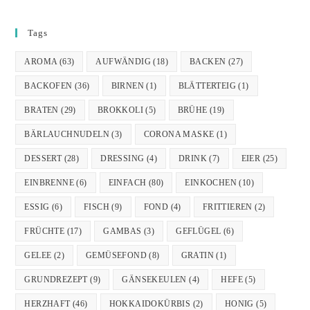
Tags
AROMA
(63)
AUFWÄNDIG
(18)
BACKEN
(27)
BACKOFEN
(36)
BIRNEN
(1)
BLÄTTERTEIG
(1)
BRATEN
(29)
BROKKOLI
(5)
BRÜHE
(19)
BÄRLAUCHNUDELN
(3)
CORONA MASKE
(1)
DESSERT
(28)
DRESSING
(4)
DRINK
(7)
EIER
(25)
EINBRENNE
(6)
EINFACH
(80)
EINKOCHEN
(10)
ESSIG
(6)
FISCH
(9)
FOND
(4)
FRITTIEREN
(2)
FRÜCHTE
(17)
GAMBAS
(3)
GEFLÜGEL
(6)
GELEE
(2)
GEMÜSEFOND
(8)
GRATIN
(1)
GRUNDREZEPT
(9)
GÄNSEKEULEN
(4)
HEFE
(5)
HERZHAFT
(46)
HOKKAIDOKÜRBIS
(2)
HONIG
(5)