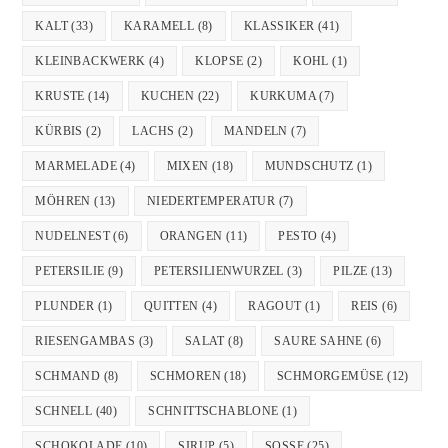
KALT
(33)
KARAMELL
(8)
KLASSIKER
(41)
KLEINBACKWERK
(4)
KLOPSE
(2)
KOHL
(1)
KRUSTE
(14)
KUCHEN
(22)
KURKUMA
(7)
KÜRBIS
(2)
LACHS
(2)
MANDELN
(7)
MARMELADE
(4)
MIXEN
(18)
MUNDSCHUTZ
(1)
MÖHREN
(13)
NIEDERTEMPERATUR
(7)
NUDELNEST
(6)
ORANGEN
(11)
PESTO
(4)
PETERSILIE
(9)
PETERSILIENWURZEL
(3)
PILZE
(13)
PLUNDER
(1)
QUITTEN
(4)
RAGOUT
(1)
REIS
(6)
RIESENGAMBAS
(3)
SALAT
(8)
SAURE SAHNE
(6)
SCHMAND
(8)
SCHMOREN
(18)
SCHMORGEMÜSE
(12)
SCHNELL
(40)
SCHNITTSCHABLONE
(1)
SCHOKOLADE
(10)
SIRUP
(5)
SOSSE
(25)