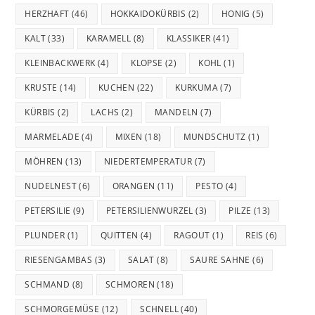
HERZHAFT
(46)
HOKKAIDOKÜRBIS
(2)
HONIG
(5)
KALT
(33)
KARAMELL
(8)
KLASSIKER
(41)
KLEINBACKWERK
(4)
KLOPSE
(2)
KOHL
(1)
KRUSTE
(14)
KUCHEN
(22)
KURKUMA
(7)
KÜRBIS
(2)
LACHS
(2)
MANDELN
(7)
MARMELADE
(4)
MIXEN
(18)
MUNDSCHUTZ
(1)
MÖHREN
(13)
NIEDERTEMPERATUR
(7)
NUDELNEST
(6)
ORANGEN
(11)
PESTO
(4)
PETERSILIE
(9)
PETERSILIENWURZEL
(3)
PILZE
(13)
PLUNDER
(1)
QUITTEN
(4)
RAGOUT
(1)
REIS
(6)
RIESENGAMBAS
(3)
SALAT
(8)
SAURE SAHNE
(6)
SCHMAND
(8)
SCHMOREN
(18)
SCHMORGEMÜSE
(12)
SCHNELL
(40)