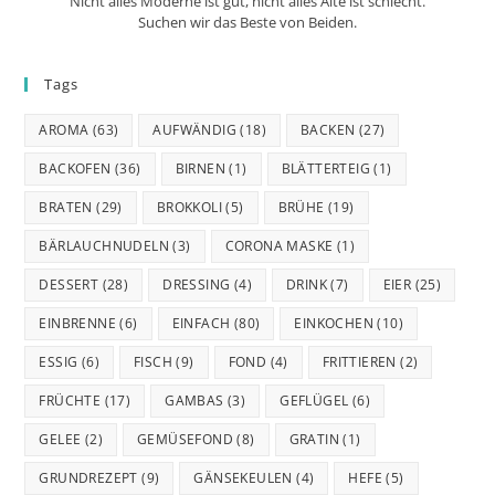
Nicht alles Moderne ist gut, nicht alles Alte ist schlecht.
Suchen wir das Beste von Beiden.
Tags
AROMA
(63)
AUFWÄNDIG
(18)
BACKEN
(27)
BACKOFEN
(36)
BIRNEN
(1)
BLÄTTERTEIG
(1)
BRATEN
(29)
BROKKOLI
(5)
BRÜHE
(19)
BÄRLAUCHNUDELN
(3)
CORONA MASKE
(1)
DESSERT
(28)
DRESSING
(4)
DRINK
(7)
EIER
(25)
EINBRENNE
(6)
EINFACH
(80)
EINKOCHEN
(10)
ESSIG
(6)
FISCH
(9)
FOND
(4)
FRITTIEREN
(2)
FRÜCHTE
(17)
GAMBAS
(3)
GEFLÜGEL
(6)
GELEE
(2)
GEMÜSEFOND
(8)
GRATIN
(1)
GRUNDREZEPT
(9)
GÄNSEKEULEN
(4)
HEFE
(5)