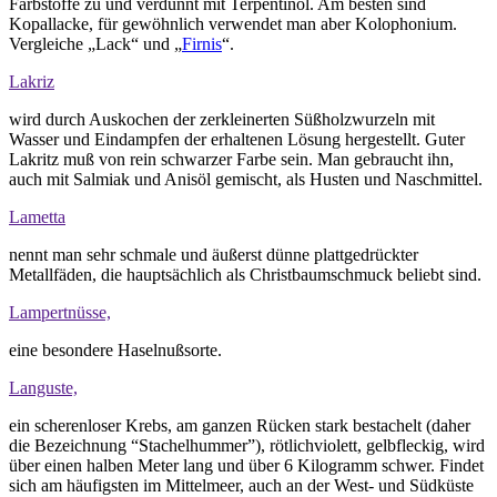
Farbstoffe zu und verdünnt mit Terpentinöl. Am besten sind
Kopallacke, für gewöhnlich verwendet man aber Kolophonium.
Vergleiche „Lack“ und „
Firnis
“.
Lakriz
wird durch Auskochen der zerkleinerten Süßholzwurzeln mit
Wasser und Eindampfen der erhaltenen Lösung hergestellt. Guter
Lakritz muß von rein schwarzer Farbe sein. Man gebraucht ihn,
auch mit Salmiak und Anisöl gemischt, als Husten und Naschmittel.
Lametta
nennt man sehr schmale und äußerst dünne plattgedrückter
Metallfäden, die hauptsächlich als Christbaumschmuck beliebt sind.
Lampertnüsse,
eine besondere Haselnußsorte.
Languste,
ein scherenloser Krebs, am ganzen Rücken stark bestachelt (daher
die Bezeichnung “Stachelhummer”), rötlichviolett, gelbfleckig, wird
über einen halben Meter lang und über 6 Kilogramm schwer. Findet
sich am häufigsten im Mittelmeer, auch an der West- und Südküste