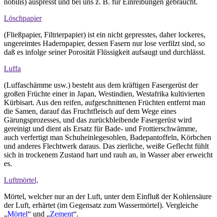
nobilis) auspresst und bei uns z. B. für Einreibungen gebraucht.
Löschpapier
(Fließpapier, Filtrierpapier) ist ein nicht gepresstes, daher lockeres,
ungereimtes Hadernpapier, dessen Fasern nur lose verfilzt sind, so
daß es infolge seiner Porosität Flüssigkeit aufsaugt und durchlässt.
Luffa
(Luffaschämme usw.) besteht aus dem kräftigen Fasergerüst der
großen Früchte einer in Japan, Westindien, Westafrika kultivierten
Kürbisart. Aus den reifen, aufgeschnittenen Früchten entfernt man
die Samen, darauf das Fruchtfleisch auf dem Wege eines
Gärungsprozesses, und das zurückbleibende Fasergerüst wird
gereinigt und dient als Ersatz für Bade- und Frottierschwämme,
auch verfertigt man Schuheinlegesohlen, Badepantoffeln, Körbchen
und anderes Flechtwerk daraus. Das zierliche, weiße Geflecht fühlt
sich in trockenem Zustand hart und rauh an, in Wasser aber erweicht
es.
Luftmörtel,
Mörtel, welcher nur an der Luft, unter dem Einfluß der Kohlensäure
der Luft, erhärtet (im Gegensatz zum Wassermörtel). Vergleiche
„
Mörtel
“ und „
Zement
“.