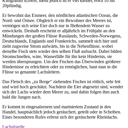
Kilogramm schwer, meist jedoch ist er viel kleiner, etwa 10 bis
20pfündig.
Er bewohnt das Eismeer, den nördlichen atlantischen Ozean, die
Nord- und Ostsee. Obgleich er ein Bewohner des Meeres ist,
vermögen sich seine Eier doch nur in fließendem Wasser zu
entwickeln. Deshalb erscheint er alljährlich im Frühjahr an den
Mündungen der großen Flüsse Russlands, Schweden-Norwegens,
Deutschlands, Englands und Frankreichs, sammelt sich hier und
zieht zugweise Strom aufwärts, bis in die Nebenflüsse, wobei
derselbe Fisch stets wieder den selben Fluß aufsucht. Dabei bilden
Stromschnellen, wäre, Wasserfälle für ihn kein Hindernis, sie
werden übersprungen. Um den Fischen das Überwinden größerer
Hindernisse zu erleichtern oder zu ermöglichen, baut man in die
Flüsse so genannte Lachsleitern.
Das Fleisch des „zu Berge“ ziehenden Fisches ist rötlich, sehr fett
und wird hoch geschätzt. Nachdem die Eier abgesetzt sind, wendet
sich der Lachs wieder dem Meere zu, und dahin folgen ihm auch
bald die Jungen nach.
Er kommt in eingesalzenem und mariniertem Zustand in den
Handel, hauptsächlich jedoch geräuchert, geteilt oder in Scheiben.
Eines besonderen Rufes erfreut sich der geräucherte Rheinlachs.
Lachsforelle