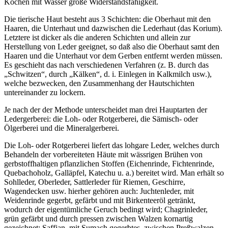
Kochen mit Wasser große Widerstandsfähigkeit.
Die tierische Haut besteht aus 3 Schichten: die Oberhaut mit den
Haaren, die Unterhaut und dazwischen die Lederhaut (das Korium).
Letztere ist dicker als die anderen Schichten und allein zur
Herstellung von Leder geeignet, so daß also die Oberhaut samt den
Haaren und die Unterhaut vor dem Gerben entfernt werden müssen.
Es geschieht das nach verschiedenen Verfahren (z. B. durch das
„Schwitzen“, durch „Kälken“, d. i. Einlegen in Kalkmilch usw.),
welche bezwecken, den Zusammenhang der Hautschichten
untereinander zu lockern.
Je nach der der Methode unterscheidet man drei Hauptarten der
Ledergerberei: die Loh- oder Rotgerberei, die Sämisch- oder
Ölgerberei und die Mineralgerberei.
Die Loh- oder Rotgerberei liefert das lohgare Leder, welches durch
Behandeln der vorbereiteten Häute mit wässrigen Brühen von
gerbstoffhaltigen pflanzlichen Stoffen (Eichenrinde, Fichtenrinde,
Quebachoholz, Galläpfel, Katechu u. a.) bereitet wird. Man erhält so
Sohlleder, Oberleder, Sattlerleder für Riemen, Geschirre,
Wagendecken usw. hierher gehören auch: Juchtenleder, mit
Weidenrinde gegerbt, gefärbt und mit Birkenteeröl getränkt,
wodurch der eigentümliche Geruch bedingt wird; Chagrinleder,
grün gefärbt und durch pressen zwischen Walzen kornartig
gezeichnet; Saffian, mit Sumach gegerbtes, zwischen Preßwalzen