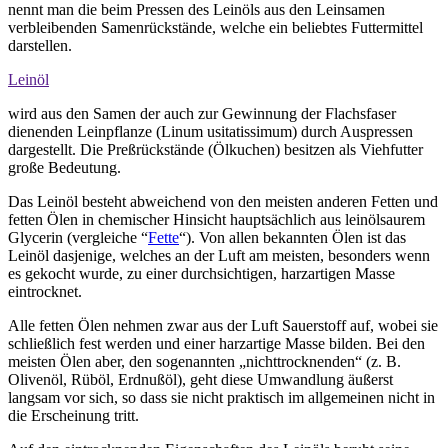
nennt man die beim Pressen des Leinöls aus den Leinsamen
verbleibenden Samenrückstände, welche ein beliebtes Futtermittel
darstellen.
Leinöl
wird aus den Samen der auch zur Gewinnung der Flachsfaser
dienenden Leinpflanze (Linum usitatissimum) durch Auspressen
dargestellt. Die Preßrückstände (Ölkuchen) besitzen als Viehfutter
große Bedeutung.
Das Leinöl besteht abweichend von den meisten anderen Fetten und
fetten Ölen in chemischer Hinsicht hauptsächlich aus leinölsaurem
Glycerin (vergleiche “
Fette
“). Von allen bekannten Ölen ist das
Leinöl dasjenige, welches an der Luft am meisten, besonders wenn
es gekocht wurde, zu einer durchsichtigen, harzartigen Masse
eintrocknet.
Alle fetten Ölen nehmen zwar aus der Luft Sauerstoff auf, wobei sie
schließlich fest werden und einer harzartige Masse bilden. Bei den
meisten Ölen aber, den sogenannten „nichttrocknenden“ (z. B.
Olivenöl, Rüböl, Erdnußöl), geht diese Umwandlung äußerst
langsam vor sich, so dass sie nicht praktisch im allgemeinen nicht in
die Erscheinung tritt.