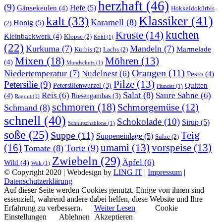
herzhaft
(46)
(9)
Gänsekeulen
(4)
Hefe
(5)
Hokkaidokürbis
Klassiker
(41)
kalt
(33)
Karamell
(8)
Honig
(5)
(2)
kuchen
Kruste
(14)
Kleinbackwerk
(4)
Klopse
(2)
Kohl
(1)
(22)
Kurkuma
(7)
Mandeln
(7)
Marmelade
Kürbis
(2)
Lachs
(2)
Mixen
(18)
Möhren
(13)
(4)
Mundschutz
(1)
Orangen
(11)
Niedertemperatur
(7)
Nudelnest
(6)
Pesto
(4)
Pilze
(13)
Petersilie
(9)
Quitten
Petersilienwurzel
(3)
Plunder
(1)
Salat
(8)
Reis
(6)
Saure Sahne
(6)
(4)
Riesengambas
(3)
Ragout
(1)
schmoren
(18)
Schmorgemüse
(12)
Schmand
(8)
schnell
(40)
Schokolade
(10)
Sirup
(5)
Schnittschablone
(1)
soße
(25)
Teig
Suppe
(11)
Suppeneinlage
(5)
Sülze
(2)
(16)
umami
(13)
vorspeise
(13)
Torte
(9)
Tomate
(8)
Zwiebeln
(29)
Äpfel
(6)
Wild
(4)
Wok
(1)
© Copyright 2020 | Webdesign by
LING IT
|
Impressum
|
Datenschutzerklärung
Auf dieser Seite werden Cookies genutzt. Einige von ihnen sind
essenziell, während andere dabei helfen, diese Website und Ihre
Erfahrung zu verbessern.
Weiter Lesen
Cookie
Einstellungen
Ablehnen
Akzeptieren