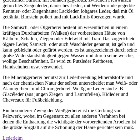
gefurchtes Ziegenleder; dänisches Leder, mit Weidenrinde gegerbte
Renntier- oder Ziegenhäute; Lackleder, lohgares Leder, daß mit Öl
getränkt, Bimstein poliert und mit Lackfirnis überzogen wurde.
Die Sämisch- oder Ölgerberei besteht im wesentlichen in einem
kräftigen Durcharbeiten (Walken) der vorbereiteten Häute von
Kälbern, Schafen, Ziegen oder Edelwild mit Tran. Das zugerichtete
ölgare Leder, Sämisch- oder auch Waschleder genannt, ist gelb und
kann gebleicht oder gefärbt werden, es ist ausgezeichnet durch seine
große Widerstandsfähigkeit gegen Wasser und durch seine weiche,
wollige Beschaffenheit. Es wird zu Putzleder Reithosen,
Handschuhen usw. verwendet.
Die Mineralgerberei benutzt zur Lederbereitung Mineralstoffe und
nach der chemischen Natur der selben unterscheidet man Weiß- oder
Alaungerberei und Chromgerberei. Weißgare Leder sind z. B.
Glacéleder (aus jungen Ziegen- und Lammfellen), Kidleder und
Chevreaux für Fußbekleidung.
Ein besonderer Zweig der Weißgerberei ist die Gerbung von
Pelzwerk, wobei im Gegensatz zu allen anderen Verfahren bei
denen die Enthaarung die wichtigste der vorbereitenden Arbeiten ist
die größte Sorgfalt auf die Schonung der Haare gerichtet sein muß.
Lederleim