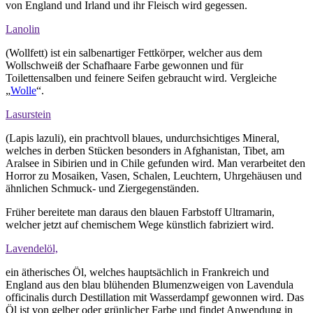
von England und Irland und ihr Fleisch wird gegessen.
Lanolin
(Wollfett) ist ein salbenartiger Fettkörper, welcher aus dem
Wollschweiß der Schafhaare Farbe gewonnen und für
Toilettensalben und feinere Seifen gebraucht wird. Vergleiche
„
Wolle
“.
Lasurstein
(Lapis lazuli), ein prachtvoll blaues, undurchsichtiges Mineral,
welches in derben Stücken besonders in Afghanistan, Tibet, am
Aralsee in Sibirien und in Chile gefunden wird. Man verarbeitet den
Horror zu Mosaiken, Vasen, Schalen, Leuchtern, Uhrgehäusen und
ähnlichen Schmuck- und Ziergegenständen.
Früher bereitete man daraus den blauen Farbstoff Ultramarin,
welcher jetzt auf chemischem Wege künstlich fabriziert wird.
Lavendelöl,
ein ätherisches Öl, welches hauptsächlich in Frankreich und
England aus den blau blühenden Blumenzweigen von Lavendula
officinalis durch Destillation mit Wasserdampf gewonnen wird. Das
Öl ist von gelber oder grünlicher Farbe und findet Anwendung in