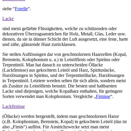
siehe “
Forelle
“.
Lacke
sind meist gefärbte Flüssigkeiten, welche zu schützenden oder
dekorativen Überzugsanstrichen für Holz, Metall, Glas, Leder usw.
dienen, da sie in dünner Schicht der Luft ausgesetzt, eine feste, harte
und zähe, glänzende Haut zurücklassen.
Sie stellen Auflösungen dar von geschmolzenen Haarzellen (Kopal,
Bernstein, Kolophonium u. a.) in Leinölfirnis oder Spiritus oder
Terpentinöl. Man hat danach zu unterscheiden Öllacke
(Lackfirnisse) aus gekochtem Leinöl und Harz, Spirituslacke,
Harzlösungen in Spiritus, und der Terpentinöllacke, Harzlösungen
in Terpentinöl. Letztere werden selten für sich allein, sondern meist
als Zusätze zu Leinölfirnis benutzt. Die besten und haltbarsten
Lacke sind diejenigen, welche Kopalharz enthalten, für geringere
Sorten verwendet man Kolophonium. Vergleiche „
Firnisse
“.
Lackfirnisse
(Öllacke) werden hergestellt, indem man geschmolzenen Harze
(z.B. Kolophonium, Bernstein, Kopal) in gekochtem Leinöl (das ist
also „Firnis“) auflöst. Für Anstrichzwecke setzt man meist