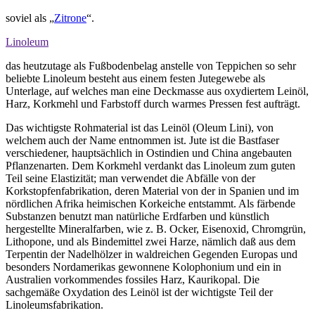
soviel als „
Zitrone
“.
Linoleum
das heutzutage als Fußbodenbelag anstelle von Teppichen so sehr
beliebte Linoleum besteht aus einem festen Jutegewebe als
Unterlage, auf welches man eine Deckmasse aus oxydiertem Leinöl,
Harz, Korkmehl und Farbstoff durch warmes Pressen fest aufträgt.
Das wichtigste Rohmaterial ist das Leinöl (Oleum Lini), von
welchem auch der Name entnommen ist. Jute ist die Bastfaser
verschiedener, hauptsächlich in Ostindien und China angebauten
Pflanzenarten. Dem Korkmehl verdankt das Linoleum zum guten
Teil seine Elastizität; man verwendet die Abfälle von der
Korkstopfenfabrikation, deren Material von der in Spanien und im
nördlichen Afrika heimischen Korkeiche entstammt. Als färbende
Substanzen benutzt man natürliche Erdfarben und künstlich
hergestellte Mineralfarben, wie z. B. Ocker, Eisenoxid, Chromgrün,
Lithopone, und als Bindemittel zwei Harze, nämlich daß aus dem
Terpentin der Nadelhölzer in waldreichen Gegenden Europas und
besonders Nordamerikas gewonnene Kolophonium und ein in
Australien vorkommendes fossiles Harz, Kaurikopal. Die
sachgemäße Oxydation des Leinöl ist der wichtigste Teil der
Linoleumsfabrikation.