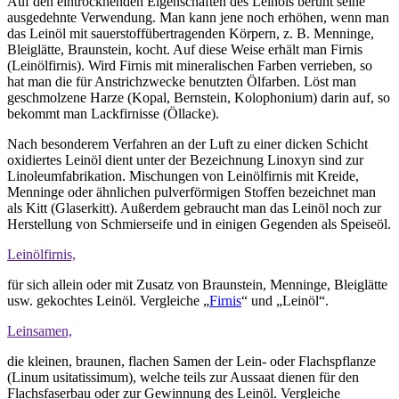
Auf den eintrocknenden Eigenschaften des Leinöls beruht seine
ausgedehnte Verwendung. Man kann jene noch erhöhen, wenn man
das Leinöl mit sauerstoffübertragenden Körpern, z. B. Menninge,
Bleiglätte, Braunstein, kocht. Auf diese Weise erhält man Firnis
(Leinölfirnis). Wird Firnis mit mineralischen Farben verrieben, so
hat man die für Anstrichzwecke benutzten Ölfarben. Löst man
geschmolzene Harze (Kopal, Bernstein, Kolophonium) darin auf, so
bekommt man Lackfirnisse (Öllacke).
Nach besonderem Verfahren an der Luft zu einer dicken Schicht
oxidiertes Leinöl dient unter der Bezeichnung Linoxyn sind zur
Linoleumfabrikation. Mischungen von Leinölfirnis mit Kreide,
Menninge oder ähnlichen pulverförmigen Stoffen bezeichnet man
als Kitt (Glaserkitt). Außerdem gebraucht man das Leinöl noch zur
Herstellung von Schmierseife und in einigen Gegenden als Speiseöl.
Leinölfirnis,
für sich allein oder mit Zusatz von Braunstein, Menninge, Bleiglätte
usw. gekochtes Leinöl. Vergleiche „
Firnis
“ und „Leinöl“.
Leinsamen,
die kleinen, braunen, flachen Samen der Lein- oder Flachspflanze
(Linum usitatissimum), welche teils zur Aussaat dienen für den
Flachsfaserbau oder zur Gewinnung des Leinöl. Vergleiche