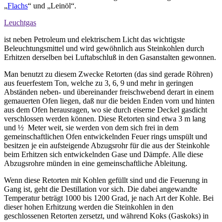
„
Flachs
“ und „Leinöl“.
Leuchtgas
ist neben Petroleum und elektrischem Licht das wichtigste
Beleuchtungsmittel und wird gewöhnlich aus Steinkohlen durch
Erhitzen derselben bei Luftabschluß in den Gasanstalten gewonnen.
Man benutzt zu diesem Zwecke Retorten (das sind gerade Röhren)
aus feuerfestem Ton, welche zu 3, 6, 9 und mehr in geringen
Abständen neben- und übereinander freischwebend derart in einem
gemauerten Ofen liegen, daß nur die beiden Enden vorn und hinten
aus dem Ofen herausragen, wo sie durch eiserne Deckel gasdicht
verschlossen werden können. Diese Retorten sind etwa 3 m lang
und ½ Meter weit, sie werden von dem sich frei in dem
gemeinschaftlichen Ofen entwickelnden Feuer rings umspült und
besitzen je ein aufsteigende Abzugsrohr für die aus der Steinkohle
beim Erhitzen sich entwickelnden Gase und Dämpfe. Alle diese
Abzugsrohre münden in eine gemeinschaftliche Ableitung.
Wenn diese Retorten mit Kohlen gefüllt sind und die Feuerung in
Gang ist, geht die Destillation vor sich. Die dabei angewandte
Temperatur beträgt 1000 bis 1200 Grad, je nach Art der Kohle. Bei
dieser hohen Erhitzung werden die Steinkohlen in den
geschlossenen Retorten zersetzt, und während Koks (Gaskoks) in