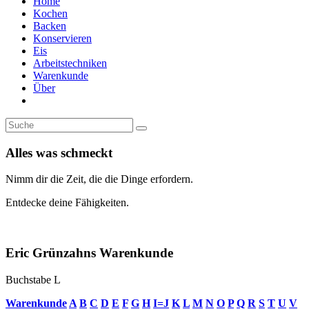
Home
Kochen
Backen
Konservieren
Eis
Arbeitstechniken
Warenkunde
Über
Alles was schmeckt
Nimm dir die Zeit, die die Dinge erfordern.
Entdecke deine Fähigkeiten.
Eric Grünzahns Warenkunde
Buchstabe L
Warenkunde
A
B
C
D
E
F
G
H
I=J
K
L
M
N
O
P
Q
R
S
T
U
V