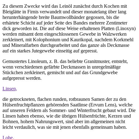
Zu diesem Zwecke wird das Leinöl zunächst durch Kochen mit
Bleiglätte in Firnis verwandelt und dieser monatelang über lang
herunterhängende breite Baumwollbänder gegossen, bis die
erhärtete Schicht auf jeder Seite des Bandes mehrere Zentimeter
dick geworden ist. Die auf diese Weise erhaltenen Platten (Linoxyn)
werden mitsamt dem eingeschlossenen Gewebe in Walzwerken
zerkleinert, mit Kolophonium und Kaurikopal, nachdem Korkmehl
und Mineralfarben durchgearbeitet und das ganze als Deckmasse
auf ein starkes Jutegewebe einseitig auf gepresst.
Gemustertes Linoleum, z. B. das beliebte Granitmuster, entsteht,
wenn verschiedenen gefärbte Deckmassen in unregelmäßige
Stückchen zerkleinert, gemischt und auf das Grundgewebe
aufgepresst werden.
Linsen,
die getrockneten, flachen runden, rotbraunen Samen der zu den
Hülsenfruchtpflanzen gehörenden Saatlinse (Ervum Lens), welche
auf unseren Feldern als Sommer- und Winterfrucht gebaut wird. Die
Linsen haben ebenso, wie die übrigen Hülsenfrüchte, Kerzen und
Bohnen, hohem Nahrungswert, sind aber im allgemeinen nicht
leicht verdaulich, was sie mit jenen ebenfalls gemeinsam haben.
Lohe,