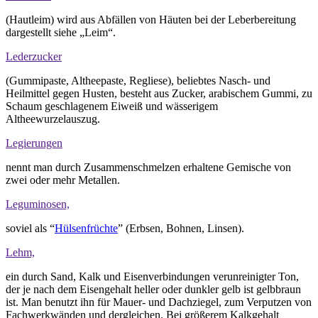
(Hautleim) wird aus Abfällen von Häuten bei der Leberbereitung
dargestellt siehe „Leim“.
Lederzucker
(Gummipaste, Altheepaste, Regliese), beliebtes Nasch- und
Heilmittel gegen Husten, besteht aus Zucker, arabischem Gummi, zu
Schaum geschlagenem Eiweiß und wässerigem
Altheewurzelauszug.
Legierungen
nennt man durch Zusammenschmelzen erhaltene Gemische von
zwei oder mehr Metallen.
Leguminosen,
soviel als “
Hülsenfrüchte
” (Erbsen, Bohnen, Linsen).
Lehm,
ein durch Sand, Kalk und Eisenverbindungen verunreinigter Ton,
der je nach dem Eisengehalt heller oder dunkler gelb ist gelbbraun
ist. Man benutzt ihn für Mauer- und Dachziegel, zum Verputzen von
Fachwerkwänden und dergleichen. Bei größerem Kalkgehalt