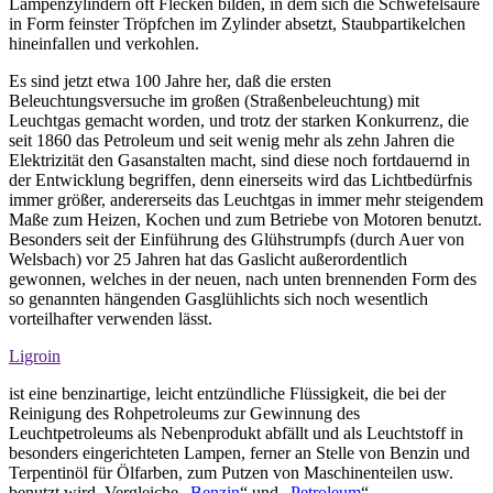
Lampenzylindern oft Flecken bilden, in dem sich die Schwefelsäure
in Form feinster Tröpfchen im Zylinder absetzt, Staubpartikelchen
hineinfallen und verkohlen.
Es sind jetzt etwa 100 Jahre her, daß die ersten
Beleuchtungsversuche im großen (Straßenbeleuchtung) mit
Leuchtgas gemacht worden, und trotz der starken Konkurrenz, die
seit 1860 das Petroleum und seit wenig mehr als zehn Jahren die
Elektrizität den Gasanstalten macht, sind diese noch fortdauernd in
der Entwicklung begriffen, denn einerseits wird das Lichtbedürfnis
immer größer, andererseits das Leuchtgas in immer mehr steigendem
Maße zum Heizen, Kochen und zum Betriebe von Motoren benutzt.
Besonders seit der Einführung des Glühstrumpfs (durch Auer von
Welsbach) vor 25 Jahren hat das Gaslicht außerordentlich
gewonnen, welches in der neuen, nach unten brennenden Form des
so genannten hängenden Gasglühlichts sich noch wesentlich
vorteilhafter verwenden lässt.
Ligroin
ist eine benzinartige, leicht entzündliche Flüssigkeit, die bei der
Reinigung des Rohpetroleums zur Gewinnung des
Leuchtpetroleums als Nebenprodukt abfällt und als Leuchtstoff in
besonders eingerichteten Lampen, ferner an Stelle von Benzin und
Terpentinöl für Ölfarben, zum Putzen von Maschinenteilen usw.
benutzt wird. Vergleiche „
Benzin
“ und „
Petroleum
“.