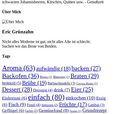
schwarzen Johannisbeeren, Kirschen, Quitten usw. - Genußzeit
Über Mich
Eric Grünzahn
Nicht alles Moderne ist gut, nicht alles Alte ist schlecht.
Suchen wir das Beste von Beiden.
Tags
Aroma
(63)
backen
(27)
aufwändig
(18)
Backofen
(36)
Braten
(29)
Birnen
(1)
Blätterteig
(1)
Brühe
(19)
brokkoli
(5)
Bärlauchnudeln
(3)
Corona Maske
(1)
Dessert
(28)
Eier
(25)
drink
(7)
Dressing
(4)
einfach
(80)
einkochen
(10)
Einbrenne
(6)
Essig
Früchte
(17)
Fisch
(9)
(6)
Fond
(4)
Gambas
(3)
frittieren
(2)
Grundrezept
Gemüsefond
(8)
Geflügel
(6)
Gelee
(2)
Gratin
(1)