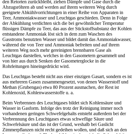
den Retorten zurückbleibt, ziehen Dämpfe und Gase durch die
Abzugsröhren ab und werden auf ihrem weiteren Weg durch
geeignete Abkühlvorrichtungen in einer Reihe von Apparaten in
Teer, Ammoniakwasser und Leuchtgas geschieden. Denn in Folge
der Abkühlung verdichten sich die bei gewöhnlicher Temperatur
flüssigen Dämpfe zu Teer, das aus der Stickstoffsubstanz der Kohlen
entstandene Ammoniak löst sich in dem zum Waschen des
Gasstroms benutzten Wasser und bildet damit das Ammoniakwasser,
während die von Teer und Ammoniak befreiten und auf ihrem
weiteren Weg noch mehr gereinigten brennbaren Gase als
Leuchtgas darstellen, welches in den Gasometern gesammelt und
von hier aus durch Senken der Gasometerglocke in die
Rohrleitungen hineingedrückt wird.
Das Leuchtgas besteht nicht aus einer einzigen Gasart, sondern es ist
aus mehreren Gasen zusammengesetzt, von denen Wasserstoff und
Methan (Grubengas) etwa 80 Prozent ausmachen, der Rest ist
Kohlenoxid, Kohlenwasserstoffe u. a.
Beim Verbrennen des Leuchtgases bildet sich Kohlensäure und
Wasser in Gasform. Infolge des trotz der Reinigung immer noch
vorhandenen geringen Schwefelgehalts entsteht außerdem bei der
Verbrennung des Leuchtgases etwas schweflige Säure und
Schwefelsäure und das ist der Grund, weshalb bei Gaslicht
Zimmerpflanzen nicht recht gedeihen wollen, und daß sich an den