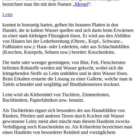
bezeichnet man ihn mit dem Namen „
Mergel
“.
Leim
kommt in hornartig harten, gelben bis braunen Platten in den
Handel, die in kaltem Wasser quellen und sich darin beim Erwärmen
zu einer stark klebrigen Flüssigkeit lösen. Er wird aus den Abfällen
von Häuten bei der Lederbereitung (Ohren-, Kopf-, Schwanz-,
Fußhäuten usw.): Haut- oder Lederleim, oder aus Schlachtabfällen
(Knochen, Knorpeln, Sehnen usw.) bereitet: Knochenleim.
Die mehr oder weniger gereinigten, von Blut, Fett, Fleischresten
befreiten Rohstoffe werden mit Wasser gekocht, wobei sich die
leimgebenden Stoffe zu Leim umbilden und in dem Wasser lösen.
Beim Erkalten erstarrte die Lösung zu einer Gallerte, welche man in
Tafeln schneidet und sorgfältig auf Bindfadennetzen trocknet.
Leim wird als Klebemittel von Tischlern, Zimmerleuten,
Buchbindern, Papierfabriken usw. benutzt.
Als Tischlerleim eignet sich besonders der aus Hautabfällen von
Rindern, Pferden und anderen Tieren durch Kochen mit Wasser
gewonnene Leim; meist aber mischt man diesem Hautleim zwecks
Verbilligung noch Knochenleim zu. Als Kölnerleim bezeichnet man
einen Hautleim von besonderer Reinheit und vorzüglichem