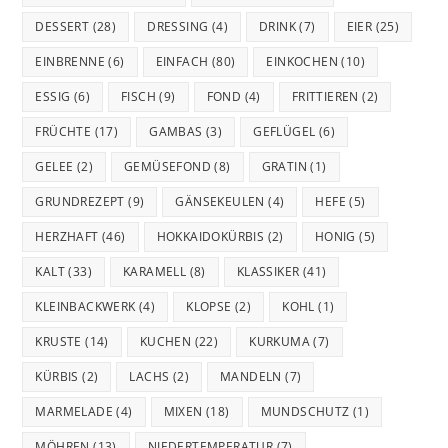
DESSERT
(28)
DRESSING
(4)
DRINK
(7)
EIER
(25)
EINBRENNE
(6)
EINFACH
(80)
EINKOCHEN
(10)
ESSIG
(6)
FISCH
(9)
FOND
(4)
FRITTIEREN
(2)
FRÜCHTE
(17)
GAMBAS
(3)
GEFLÜGEL
(6)
GELEE
(2)
GEMÜSEFOND
(8)
GRATIN
(1)
GRUNDREZEPT
(9)
GÄNSEKEULEN
(4)
HEFE
(5)
HERZHAFT
(46)
HOKKAIDOKÜRBIS
(2)
HONIG
(5)
KALT
(33)
KARAMELL
(8)
KLASSIKER
(41)
KLEINBACKWERK
(4)
KLOPSE
(2)
KOHL
(1)
KRUSTE
(14)
KUCHEN
(22)
KURKUMA
(7)
KÜRBIS
(2)
LACHS
(2)
MANDELN
(7)
MARMELADE
(4)
MIXEN
(18)
MUNDSCHUTZ
(1)
MÖHREN
(13)
NIEDERTEMPERATUR
(7)