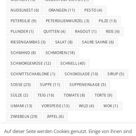
NUDELNEST
(6)
ORANGEN
(11)
PESTO
(4)
PETERSILIE
(9)
PETERSILIENWURZEL
(3)
PILZE
(13)
PLUNDER
(1)
QUITTEN
(4)
RAGOUT
(1)
REIS
(6)
RIESENGAMBAS
(3)
SALAT
(8)
SAURE SAHNE
(6)
SCHMAND
(8)
SCHMOREN
(18)
SCHMORGEMÜSE
(12)
SCHNELL
(40)
SCHNITTSCHABLONE
(1)
SCHOKOLADE
(10)
SIRUP
(5)
SOSSE
(25)
SUPPE
(11)
SUPPENEINLAGE
(5)
SÜLZE
(2)
TEIG
(16)
TOMATE
(8)
TORTE
(9)
UMAMI
(13)
VORSPEISE
(13)
WILD
(4)
WOK
(1)
ZWIEBELN
(29)
ÄPFEL
(6)
Auf dieser Seite werden Cookies genutzt. Einige von ihnen sind