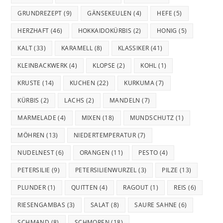
GRUNDREZEPT
(9)
GÄNSEKEULEN
(4)
HEFE
(5)
HERZHAFT
(46)
HOKKAIDOKÜRBIS
(2)
HONIG
(5)
KALT
(33)
KARAMELL
(8)
KLASSIKER
(41)
KLEINBACKWERK
(4)
KLOPSE
(2)
KOHL
(1)
KRUSTE
(14)
KUCHEN
(22)
KURKUMA
(7)
KÜRBIS
(2)
LACHS
(2)
MANDELN
(7)
MARMELADE
(4)
MIXEN
(18)
MUNDSCHUTZ
(1)
MÖHREN
(13)
NIEDERTEMPERATUR
(7)
NUDELNEST
(6)
ORANGEN
(11)
PESTO
(4)
PETERSILIE
(9)
PETERSILIENWURZEL
(3)
PILZE
(13)
PLUNDER
(1)
QUITTEN
(4)
RAGOUT
(1)
REIS
(6)
RIESENGAMBAS
(3)
SALAT
(8)
SAURE SAHNE
(6)
SCHMAND
(8)
SCHMOREN
(18)