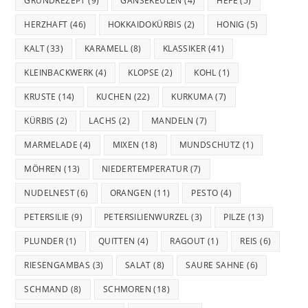
GRUNDREZEPT
(9)
GÄNSEKEULEN
(4)
HEFE
(5)
HERZHAFT
(46)
HOKKAIDOKÜRBIS
(2)
HONIG
(5)
KALT
(33)
KARAMELL
(8)
KLASSIKER
(41)
KLEINBACKWERK
(4)
KLOPSE
(2)
KOHL
(1)
KRUSTE
(14)
KUCHEN
(22)
KURKUMA
(7)
KÜRBIS
(2)
LACHS
(2)
MANDELN
(7)
MARMELADE
(4)
MIXEN
(18)
MUNDSCHUTZ
(1)
MÖHREN
(13)
NIEDERTEMPERATUR
(7)
NUDELNEST
(6)
ORANGEN
(11)
PESTO
(4)
PETERSILIE
(9)
PETERSILIENWURZEL
(3)
PILZE
(13)
PLUNDER
(1)
QUITTEN
(4)
RAGOUT
(1)
REIS
(6)
RIESENGAMBAS
(3)
SALAT
(8)
SAURE SAHNE
(6)
SCHMAND
(8)
SCHMOREN
(18)