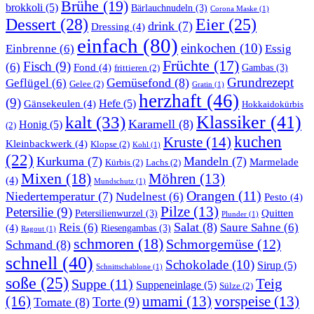
Brühe
(19)
brokkoli
(5)
Bärlauchnudeln
(3)
Corona Maske
(1)
Dessert
(28)
Eier
(25)
drink
(7)
Dressing
(4)
einfach
(80)
einkochen
(10)
Einbrenne
(6)
Essig
Früchte
(17)
Fisch
(9)
(6)
Fond
(4)
Gambas
(3)
frittieren
(2)
Grundrezept
Gemüsefond
(8)
Geflügel
(6)
Gelee
(2)
Gratin
(1)
herzhaft
(46)
(9)
Gänsekeulen
(4)
Hefe
(5)
Hokkaidokürbis
Klassiker
(41)
kalt
(33)
Karamell
(8)
Honig
(5)
(2)
kuchen
Kruste
(14)
Kleinbackwerk
(4)
Klopse
(2)
Kohl
(1)
(22)
Kurkuma
(7)
Mandeln
(7)
Marmelade
Kürbis
(2)
Lachs
(2)
Mixen
(18)
Möhren
(13)
(4)
Mundschutz
(1)
Orangen
(11)
Niedertemperatur
(7)
Nudelnest
(6)
Pesto
(4)
Pilze
(13)
Petersilie
(9)
Quitten
Petersilienwurzel
(3)
Plunder
(1)
Salat
(8)
Reis
(6)
Saure Sahne
(6)
(4)
Riesengambas
(3)
Ragout
(1)
schmoren
(18)
Schmorgemüse
(12)
Schmand
(8)
schnell
(40)
Schokolade
(10)
Sirup
(5)
Schnittschablone
(1)
soße
(25)
Teig
Suppe
(11)
Suppeneinlage
(5)
Sülze
(2)
(16)
umami
(13)
vorspeise
(13)
Torte
(9)
Tomate
(8)