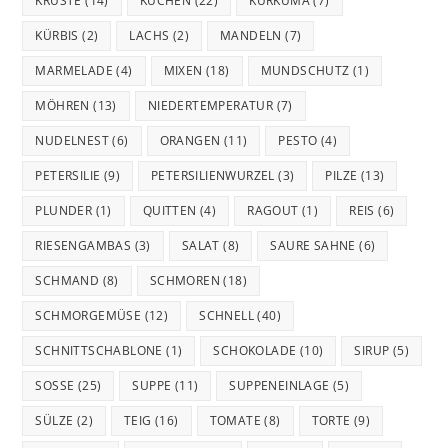
KRUSTE
(14)
KUCHEN
(22)
KURKUMA
(7)
KÜRBIS
(2)
LACHS
(2)
MANDELN
(7)
MARMELADE
(4)
MIXEN
(18)
MUNDSCHUTZ
(1)
MÖHREN
(13)
NIEDERTEMPERATUR
(7)
NUDELNEST
(6)
ORANGEN
(11)
PESTO
(4)
PETERSILIE
(9)
PETERSILIENWURZEL
(3)
PILZE
(13)
PLUNDER
(1)
QUITTEN
(4)
RAGOUT
(1)
REIS
(6)
RIESENGAMBAS
(3)
SALAT
(8)
SAURE SAHNE
(6)
SCHMAND
(8)
SCHMOREN
(18)
SCHMORGEMÜSE
(12)
SCHNELL
(40)
SCHNITTSCHABLONE
(1)
SCHOKOLADE
(10)
SIRUP
(5)
SOSSE
(25)
SUPPE
(11)
SUPPENEINLAGE
(5)
SÜLZE
(2)
TEIG
(16)
TOMATE
(8)
TORTE
(9)