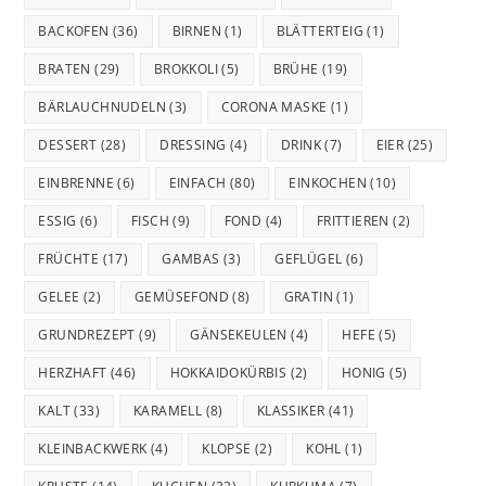
BACKOFEN
(36)
BIRNEN
(1)
BLÄTTERTEIG
(1)
BRATEN
(29)
BROKKOLI
(5)
BRÜHE
(19)
BÄRLAUCHNUDELN
(3)
CORONA MASKE
(1)
DESSERT
(28)
DRESSING
(4)
DRINK
(7)
EIER
(25)
EINBRENNE
(6)
EINFACH
(80)
EINKOCHEN
(10)
ESSIG
(6)
FISCH
(9)
FOND
(4)
FRITTIEREN
(2)
FRÜCHTE
(17)
GAMBAS
(3)
GEFLÜGEL
(6)
GELEE
(2)
GEMÜSEFOND
(8)
GRATIN
(1)
GRUNDREZEPT
(9)
GÄNSEKEULEN
(4)
HEFE
(5)
HERZHAFT
(46)
HOKKAIDOKÜRBIS
(2)
HONIG
(5)
KALT
(33)
KARAMELL
(8)
KLASSIKER
(41)
KLEINBACKWERK
(4)
KLOPSE
(2)
KOHL
(1)