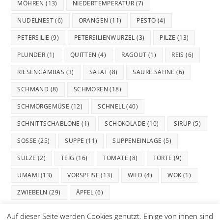
MÖHREN
(13)
NIEDERTEMPERATUR
(7)
NUDELNEST
(6)
ORANGEN
(11)
PESTO
(4)
PETERSILIE
(9)
PETERSILIENWURZEL
(3)
PILZE
(13)
PLUNDER
(1)
QUITTEN
(4)
RAGOUT
(1)
REIS
(6)
RIESENGAMBAS
(3)
SALAT
(8)
SAURE SAHNE
(6)
SCHMAND
(8)
SCHMOREN
(18)
SCHMORGEMÜSE
(12)
SCHNELL
(40)
SCHNITTSCHABLONE
(1)
SCHOKOLADE
(10)
SIRUP
(5)
SOSSE
(25)
SUPPE
(11)
SUPPENEINLAGE
(5)
SÜLZE
(2)
TEIG
(16)
TOMATE
(8)
TORTE
(9)
UMAMI
(13)
VORSPEISE
(13)
WILD
(4)
WOK
(1)
ZWIEBELN
(29)
ÄPFEL
(6)
Auf dieser Seite werden Cookies genutzt. Einige von ihnen sind