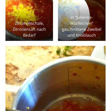
in “Julienne-
Zitronenschale,
Würfelchen”
Zitronensaft nach
geschnittene Zweibel
Bedarf
und Knoblauch