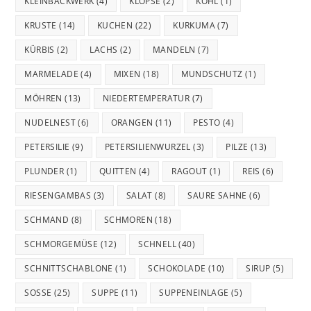
KLEINBACKWERK
(4)
KLOPSE
(2)
KOHL
(1)
KRUSTE
(14)
KUCHEN
(22)
KURKUMA
(7)
KÜRBIS
(2)
LACHS
(2)
MANDELN
(7)
MARMELADE
(4)
MIXEN
(18)
MUNDSCHUTZ
(1)
MÖHREN
(13)
NIEDERTEMPERATUR
(7)
NUDELNEST
(6)
ORANGEN
(11)
PESTO
(4)
PETERSILIE
(9)
PETERSILIENWURZEL
(3)
PILZE
(13)
PLUNDER
(1)
QUITTEN
(4)
RAGOUT
(1)
REIS
(6)
RIESENGAMBAS
(3)
SALAT
(8)
SAURE SAHNE
(6)
SCHMAND
(8)
SCHMOREN
(18)
SCHMORGEMÜSE
(12)
SCHNELL
(40)
SCHNITTSCHABLONE
(1)
SCHOKOLADE
(10)
SIRUP
(5)
SOSSE
(25)
SUPPE
(11)
SUPPENEINLAGE
(5)