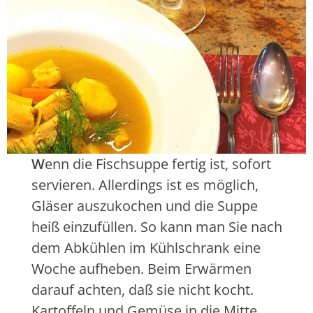
e
h
t
t
s
k
z
o
e
c
r
h
t
e
e
n
i
,
l
n
W
enn die Fischsuppe fertig ist, sofort
e
u
servieren. Allerdings ist es möglich,
n
r
z
Gläser auszukochen und die Suppe
i
heiß einzufüllen. So kann man Sie nach
e
dem Abkühlen im Kühlschrank eine
h
Woche aufheben. Beim Erwärmen
e
n
darauf achten, daß sie nicht kocht.
l
Kartoffeln und Gemüse in die Mitte