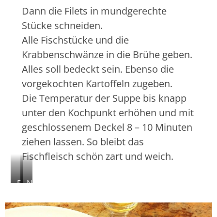
Dann die Filets in mundgerechte
Stücke schneiden.
Alle Fischstücke und die
Krabbenschwänze in die Brühe geben.
Alles soll bedeckt sein. Ebenso die
vorgekochten Kartoffeln zugeben.
Die Temperatur der Suppe bis knapp
unter den Kochpunkt erhöhen und mit
geschlossenem Deckel 8 – 10 Minuten
ziehen lassen. So bleibt das
Fischfleisch schön zart und weich.
F
N
i
i
l
c