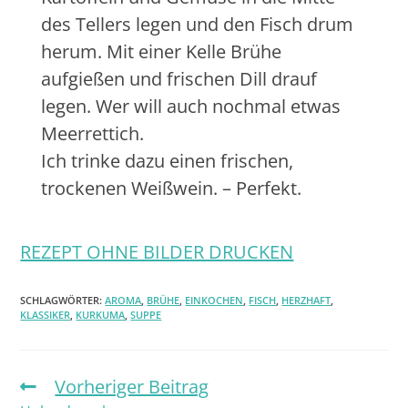
a
des Tellers legen und den Fisch drum
s
herum. Mit einer Kelle Brühe
s
e
aufgießen und frischen Dill drauf
n
legen. Wer will auch nochmal etwas
Meerrettich.
Ich trinke dazu einen frischen,
trockenen Weißwein. – Perfekt.
REZEPT OHNE BILDER DRUCKEN
SCHLAGWÖRTER:
AROMA
,
BRÜHE
,
EINKOCHEN
,
FISCH
,
HERZHAFT
,
KLASSIKER
,
KURKUMA
,
SUPPE
Vorheriger Beitrag