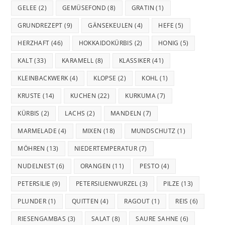
GELEE
(2)
GEMÜSEFOND
(8)
GRATIN
(1)
GRUNDREZEPT
(9)
GÄNSEKEULEN
(4)
HEFE
(5)
HERZHAFT
(46)
HOKKAIDOKÜRBIS
(2)
HONIG
(5)
KALT
(33)
KARAMELL
(8)
KLASSIKER
(41)
KLEINBACKWERK
(4)
KLOPSE
(2)
KOHL
(1)
KRUSTE
(14)
KUCHEN
(22)
KURKUMA
(7)
KÜRBIS
(2)
LACHS
(2)
MANDELN
(7)
MARMELADE
(4)
MIXEN
(18)
MUNDSCHUTZ
(1)
MÖHREN
(13)
NIEDERTEMPERATUR
(7)
NUDELNEST
(6)
ORANGEN
(11)
PESTO
(4)
PETERSILIE
(9)
PETERSILIENWURZEL
(3)
PILZE
(13)
PLUNDER
(1)
QUITTEN
(4)
RAGOUT
(1)
REIS
(6)
RIESENGAMBAS
(3)
SALAT
(8)
SAURE SAHNE
(6)