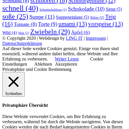
schmoren
(18)
Schmorgemüse
(12)
Schmand
(8)
schnell
(40)
Schokolade
(10)
Sirup
(5)
Schnittschablone
(1)
soße
(25)
Teig
Suppe
(11)
Suppeneinlage
(5)
Sülze
(2)
(16)
umami
(13)
vorspeise
(13)
Torte
(9)
Tomate
(8)
Zwiebeln
(29)
Äpfel
(6)
Wild
(4)
Wok
(1)
© Copyright 2020 | Webdesign by
LING IT
|
Impressum
|
Datenschutzerklärung
Auf dieser Seite werden Cookies genutzt. Einige von ihnen sind
essenziell, während andere dabei helfen, diese Website und Ihre
Erfahrung zu verbessern.
Weiter Lesen
Cookie
Einstellungen
Ablehnen
Akzeptieren
Privatsphäre und Cookie Bestimmung
Schließen
Privatsphäre Übersicht
Diese Website verwendet Cookies, um Ihre Erfahrung zu
verbessern, während Sie durch die Website navigieren. Von diesen
Cookies werden die nach Bedarf kategorisierten Cookies in Ihrem