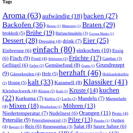
Tags
Aroma
(63)
backen
(27)
aufwändig
(18)
Backofen
(36)
Braten
(29)
Birnen
(1)
Blätterteig
(1)
Brühe
(19)
brokkoli
(5)
Bärlauchnudeln
(3)
Corona Maske
(1)
Dessert
(28)
Eier
(25)
drink
(7)
Dressing
(4)
einfach
(80)
einkochen
(10)
Einbrenne
(6)
Essig
Früchte
(17)
Fisch
(9)
(6)
Fond
(4)
Gambas
(3)
frittieren
(2)
Grundrezept
Gemüsefond
(8)
Geflügel
(6)
Gelee
(2)
Gratin
(1)
herzhaft
(46)
(9)
Gänsekeulen
(4)
Hefe
(5)
Hokkaidokürbis
Klassiker
(41)
kalt
(33)
Karamell
(8)
Honig
(5)
(2)
kuchen
Kruste
(14)
Kleinbackwerk
(4)
Klopse
(2)
Kohl
(1)
(22)
Kurkuma
(7)
Mandeln
(7)
Marmelade
Kürbis
(2)
Lachs
(2)
Mixen
(18)
Möhren
(13)
(4)
Mundschutz
(1)
Orangen
(11)
Niedertemperatur
(7)
Nudelnest
(6)
Pesto
(4)
Pilze
(13)
Petersilie
(9)
Quitten
Petersilienwurzel
(3)
Plunder
(1)
Salat
(8)
Reis
(6)
Saure Sahne
(6)
(4)
Riesengambas
(3)
Ragout
(1)