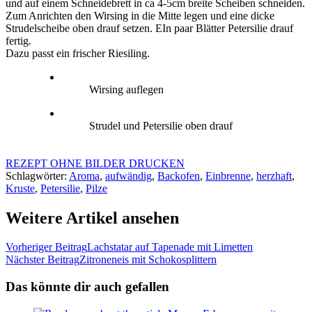
und auf einem Schneidebrett in ca 4-5cm breite Scheiben schneiden.
Zum Anrichten den Wirsing in die Mitte legen und eine dicke
Strudelscheibe oben drauf setzen. EIn paar Blätter Petersilie drauf
fertig.
Dazu passt ein frischer Riesiling.
Wirsing auflegen
Strudel und Petersilie oben drauf
REZEPT OHNE BILDER DRUCKEN
Schlagwörter:
Aroma
,
aufwändig
,
Backofen
,
Einbrenne
,
herzhaft
,
Kruste
,
Petersilie
,
Pilze
Weitere Artikel ansehen
Vorheriger Beitrag
Lachstatar auf Tapenade mit Limetten
Nächster Beitrag
Zitroneneis mit Schokosplittern
Das könnte dir auch gefallen