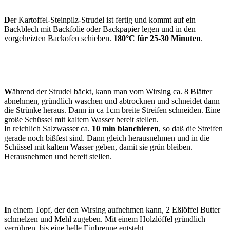
D
er Kartoffel-Steinpilz-Strudel ist fertig und kommt auf ein
Backblech mit Backfolie oder Backpapier legen und in den
vorgeheizten Backofen schieben.
180°C für 25-30 Minuten
.
W
ährend der Strudel bäckt, kann man vom Wirsing ca. 8 Blätter
abnehmen, gründlich waschen und abtrocknen und schneidet dann
die Strünke heraus. Dann in ca 1cm breite Streifen schneiden. Eine
große Schüssel mit kaltem Wasser bereit stellen.
In reichlich Salzwasser ca.
10 min blanchieren
, so daß die Streifen
gerade noch bißfest sind. Dann gleich herausnehmen und in die
Schüssel mit kaltem Wasser geben, damit sie grün bleiben.
Herausnehmen und bereit stellen.
I
n einem Topf, der den Wirsing aufnehmen kann, 2 Eßlöffel Butter
schmelzen und Mehl zugeben. Mit einem Holzlöffel gründlich
verrühren, bis eine helle Einbrenne entsteht.