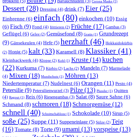
Brühe
(19)
brokkoli
(5)
Bärlauchnudeln
(3)
Corona Maske
(1)
Dessert
(28)
Eier
(25)
drink
(7)
Dressing
(4)
einfach
(80)
einkochen
(10)
Einbrenne
(6)
Essig
Früchte
(17)
Fisch
(9)
(6)
Fond
(4)
Gambas
(3)
frittieren
(2)
Grundrezept
Gemüsefond
(8)
Geflügel
(6)
Gelee
(2)
Gratin
(1)
herzhaft
(46)
(9)
Gänsekeulen
(4)
Hefe
(5)
Hokkaidokürbis
Klassiker
(41)
kalt
(33)
Karamell
(8)
Honig
(5)
(2)
kuchen
Kruste
(14)
Kleinbackwerk
(4)
Klopse
(2)
Kohl
(1)
(22)
Kurkuma
(7)
Mandeln
(7)
Marmelade
Kürbis
(2)
Lachs
(2)
Mixen
(18)
Möhren
(13)
(4)
Mundschutz
(1)
Orangen
(11)
Niedertemperatur
(7)
Nudelnest
(6)
Pesto
(4)
Pilze
(13)
Petersilie
(9)
Quitten
Petersilienwurzel
(3)
Plunder
(1)
Salat
(8)
Reis
(6)
Saure Sahne
(6)
(4)
Riesengambas
(3)
Ragout
(1)
schmoren
(18)
Schmorgemüse
(12)
Schmand
(8)
schnell
(40)
Schokolade
(10)
Sirup
(5)
Schnittschablone
(1)
soße
(25)
Teig
Suppe
(11)
Suppeneinlage
(5)
Sülze
(2)
(16)
umami
(13)
vorspeise
(13)
Torte
(9)
Tomate
(8)