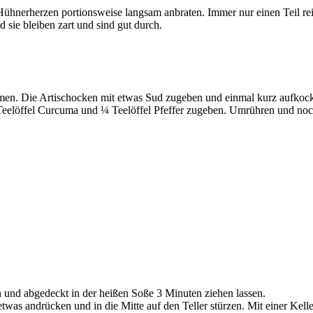
ie Hühnerherzen portionsweise langsam anbraten. Immer nur einen Teil re
sie bleiben zart und sind gut durch.
hmen. Die Artischocken mit etwas Sud zugeben und einmal kurz aufkocke
Teelöffel Curcuma und ¼ Teelöffel Pfeffer zugeben. Umrühren und noch
 und abgedeckt in der heißen Soße 3 Minuten ziehen lassen.
etwas andrücken und in die Mitte auf den Teller stürzen. Mit einer Kel