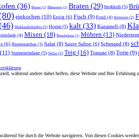
kofen
(36)
Braten
(29)
Brü
brokkoli
(5)
Birnen
(1)
Blätterteig
(1)
(80)
F
einkochen
(10)
Fisch
(9)
Essig
(6)
Fond
(4)
frittieren
(2)
(46)
Kla
kalt
(33)
Karamell
(8)
Honig
(5)
Hokkaidokürbis
(2)
Mixen
(18)
Möhren
(13)
Niedertem
rmelade
(4)
Mundschutz
(1)
sc
Salat
(8)
Schmand
(8)
is
(6)
Saure Sahne
(6)
Riesengambas
(3)
Teig
(16)
(11)
Torte
(9)
Tomate
(8)
Suppeneinlage
(5)
Sülze
(2)
zerklärung
ziell, während andere dabei helfen, diese Website und Ihre Erfahrung 
während Sie durch die Website navigieren. Von diesen Cookies werden