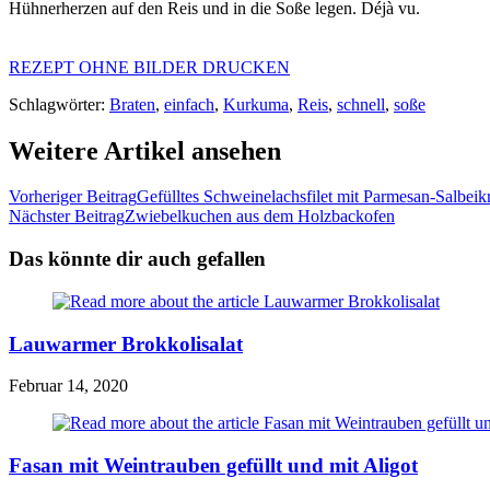
Hühnerherzen auf den Reis und in die Soße legen. Déjà vu.
REZEPT OHNE BILDER DRUCKEN
Schlagwörter:
Braten
,
einfach
,
Kurkuma
,
Reis
,
schnell
,
soße
Weitere Artikel ansehen
Vorheriger Beitrag
Gefülltes Schweinelachsfilet mit Parmesan-Salbeik
Nächster Beitrag
Zwiebelkuchen aus dem Holzbackofen
Das könnte dir auch gefallen
Lauwarmer Brokkolisalat
Februar 14, 2020
Fasan mit Weintrauben gefüllt und mit Aligot