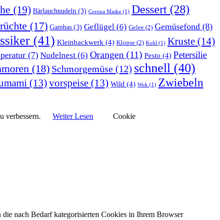
Dessert
(28)
he
(19)
Bärlauchnudeln
(3)
Corona Maske
(1)
rüchte
(17)
Gemüsefond
(8)
Geflügel
(6)
Gambas
(3)
Gelee
(2)
ssiker
(41)
Kruste
(14)
Kleinbackwerk
(4)
Klopse
(2)
Kohl
(1)
Orangen
(11)
Petersilie
peratur
(7)
Nudelnest
(6)
Pesto
(4)
schnell
(40)
hmoren
(18)
Schmorgemüse
(12)
Zwiebeln
umami
(13)
vorspeise
(13)
Wild
(4)
Wok
(1)
zu verbessern.
Weiter Lesen
Cookie
 die nach Bedarf kategorisierten Cookies in Ihrem Browser