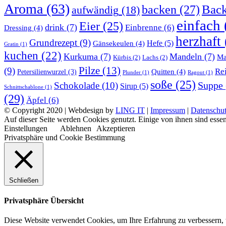
Aroma
(63)
Bac
backen
(27)
aufwändig
(18)
einfach
Eier
(25)
drink
(7)
Einbrenne
(6)
Dressing
(4)
herzhaft
Grundrezept
(9)
Gänsekeulen
(4)
Hefe
(5)
Gratin
(1)
kuchen
(22)
Kurkuma
(7)
Mandeln
(7)
Ma
Kürbis
(2)
Lachs
(2)
Pilze
(13)
(9)
Re
Quitten
(4)
Petersilienwurzel
(3)
Plunder
(1)
Ragout
(1)
soße
(25)
Suppe
Schokolade
(10)
Sirup
(5)
Schnittschablone
(1)
(29)
Äpfel
(6)
© Copyright 2020 | Webdesign by
LING IT
|
Impressum
|
Datenschut
Auf dieser Seite werden Cookies genutzt. Einige von ihnen sind essen
Einstellungen
Ablehnen
Akzeptieren
Privatsphäre und Cookie Bestimmung
Schließen
Privatsphäre Übersicht
Diese Website verwendet Cookies, um Ihre Erfahrung zu verbessern, 