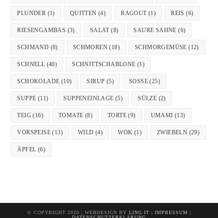
PLUNDER
(1)
QUITTEN
(4)
RAGOUT
(1)
REIS
(6)
RIESENGAMBAS
(3)
SALAT
(8)
SAURE SAHNE
(6)
SCHMAND
(8)
SCHMOREN
(18)
SCHMORGEMÜSE
(12)
SCHNELL
(40)
SCHNITTSCHABLONE
(1)
SCHOKOLADE
(10)
SIRUP
(5)
SOSSE
(25)
SUPPE
(11)
SUPPENEINLAGE
(5)
SÜLZE
(2)
TEIG
(16)
TOMATE
(8)
TORTE
(9)
UMAMI
(13)
VORSPEISE
(13)
WILD
(4)
WOK
(1)
ZWIEBELN
(29)
ÄPFEL
(6)
© COPYRIGHT 2020 | WEBDESIGN BY
LING IT
|
IMPRESSUM
|
DATENSCHUTZERKLÄRUNG