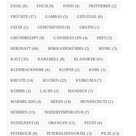
ESSIG
(6)
FISCH
(9)
FOND
(4)
FRITTIEREN
(2)
FRÜCHTE
(17)
GAMBAS
(3)
GEFLÜGEL
(6)
GELEE
(2)
GEMÜSEFOND
(8)
GRATIN
(1)
GRUNDREZEPT
(9)
GÄNSEKEULEN
(4)
HEFE
(5)
HERZHAFT
(46)
HOKKAIDOKÜRBIS
(2)
HONIG
(5)
KALT
(33)
KARAMELL
(8)
KLASSIKER
(41)
KLEINBACKWERK
(4)
KLOPSE
(2)
KOHL
(1)
KRUSTE
(14)
KUCHEN
(22)
KURKUMA
(7)
KÜRBIS
(2)
LACHS
(2)
MANDELN
(7)
MARMELADE
(4)
MIXEN
(18)
MUNDSCHUTZ
(1)
MÖHREN
(13)
NIEDERTEMPERATUR
(7)
NUDELNEST
(6)
ORANGEN
(11)
PESTO
(4)
PETERSILIE
(9)
PETERSILIENWURZEL
(3)
PILZE
(13)