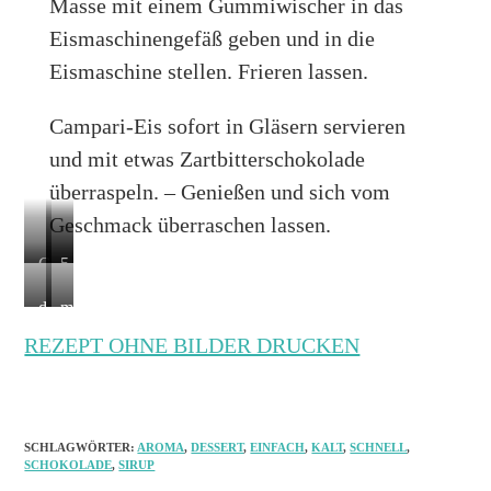
Masse mit einem Gummiwischer in das
a
n
Eismaschinengefäß geben und in die
h
e
Eismaschine stellen. Frieren lassen.
n
S
e
y
Campari-Eis sofort in Gläsern servieren
s
r
t
u
und mit etwas Zartbitterschokolade
e
p
überraspeln. – Genießen und sich vom
i
b
Geschmack überraschen lassen.
f
e
z
r
C
i
5
u
e
a
n
0
d
m
g
i
m
d
m
i
i
e
t
p
i
i
REZEPT OHNE BILDER DRUCKEN
r
t
b
s
a
e
n
e
Z
e
t
r
E
f
k
a
n
e
i
i
r
t
r
l
u
s
i
SCHLAGWÖRTER:
AROMA
,
DESSERT
,
EINFACH
,
KALT
,
SCHNELL
,
a
t
l
SCHOKOLADE
,
SIRUP
n
m
e