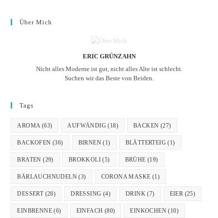
Über Mich
ERIC GRÜNZAHN
Nicht alles Moderne ist gut, nicht alles Alte ist schlecht.
Suchen wir das Beste von Beiden.
Tags
AROMA
(63)
AUFWÄNDIG
(18)
BACKEN
(27)
BACKOFEN
(36)
BIRNEN
(1)
BLÄTTERTEIG
(1)
BRATEN
(29)
BROKKOLI
(5)
BRÜHE
(19)
BÄRLAUCHNUDELN
(3)
CORONA MASKE
(1)
DESSERT
(28)
DRESSING
(4)
DRINK
(7)
EIER
(25)
EINBRENNE
(6)
EINFACH
(80)
EINKOCHEN
(10)