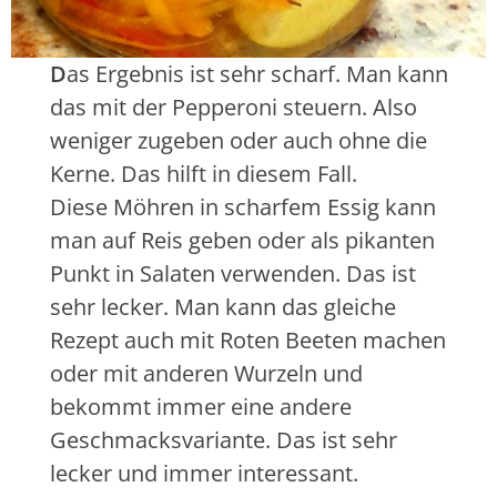
g
d
d
k
i
a
o
n
u
D
as Ergebnis ist sehr scharf. Man kann
c
G
f
das mit der Pepperoni steuern. Also
h
l
f
e
ä
ü
weniger zugeben oder auch ohne die
n
s
l
Kerne. Das hilft in diesem Fall.
e
l
Diese Möhren in scharfem Essig kann
r
e
man auf Reis geben oder als pikanten
t
n
u
Punkt in Salaten verwenden. Das ist
n
sehr lecker. Man kann das gleiche
Rezept auch mit Roten Beeten machen
oder mit anderen Wurzeln und
bekommt immer eine andere
Geschmacksvariante. Das ist sehr
lecker und immer interessant.