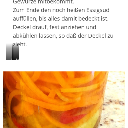
Gewürze mitbekommt.
e
a
Zum Ende den noch heißen Essigsud
i
z
d
u
auffüllen, bis alles damit bedeckt ist.
e
g
Deckel drauf, fest anziehen und
n
e
abkühlen lassen, so daß der Deckel zu
b
zieht.
e
n
4
A
M
m
b
i
i
g
t
n
i
E
k
e
s
r
ß
s
ä
e
i
f
n
g
t
u
s
i
n
u