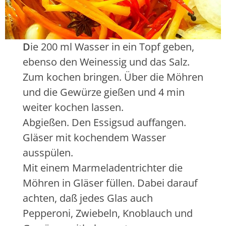
l
n
ä
e
n
n
g
T
D
ie 200 ml Wasser in ein Topf geben,
s
o
ebenso den Weinessig und das Salz.
i
p
n
f
Zum kochen bringen. Über die Möhren
S
t
und die Gewürze gießen und 4 min
t
u
weiter kochen lassen.
r
n
Abgießen. Den Essigsud auffangen.
e
,
i
G
Gläser mit kochendem Wasser
f
e
ausspülen.
e
w
Mit einem Marmeladentrichter die
n
ü
Möhren in Gläser füllen. Dabei darauf
s
r
c
z
achten, daß jedes Glas auch
h
e
Pepperoni, Zwiebeln, Knoblauch und
n
d