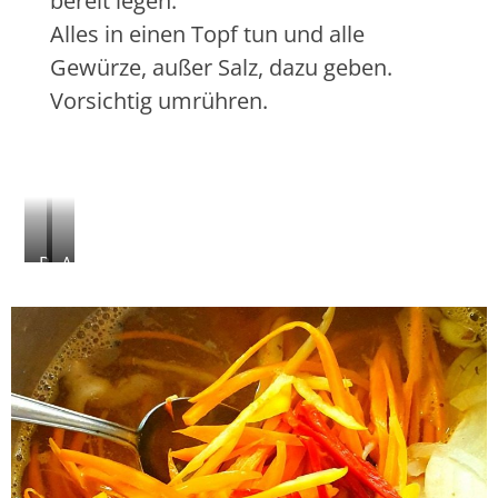
bereit legen.
Alles in einen Topf tun und alle
Gewürze, außer Salz, dazu geben.
Vorsichtig umrühren.
P
A
e
l
p
l
p
e
e
s
r
i
o
n
n
e
i
i