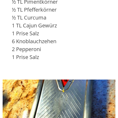
½ TL Pimentkörner
½ TL Pfefferkörner
½ TL Curcuma
1 TL Cajun Gewürz
1 Prise Salz
6 Knoblauchzehen
2 Pepperoni
1 Prise Salz