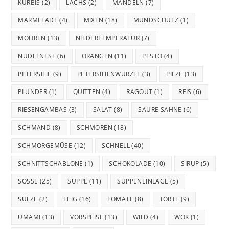
KÜRBIS
(2)
LACHS
(2)
MANDELN
(7)
MARMELADE
(4)
MIXEN
(18)
MUNDSCHUTZ
(1)
MÖHREN
(13)
NIEDERTEMPERATUR
(7)
NUDELNEST
(6)
ORANGEN
(11)
PESTO
(4)
PETERSILIE
(9)
PETERSILIENWURZEL
(3)
PILZE
(13)
PLUNDER
(1)
QUITTEN
(4)
RAGOUT
(1)
REIS
(6)
RIESENGAMBAS
(3)
SALAT
(8)
SAURE SAHNE
(6)
SCHMAND
(8)
SCHMOREN
(18)
SCHMORGEMÜSE
(12)
SCHNELL
(40)
SCHNITTSCHABLONE
(1)
SCHOKOLADE
(10)
SIRUP
(5)
SOSSE
(25)
SUPPE
(11)
SUPPENEINLAGE
(5)
SÜLZE
(2)
TEIG
(16)
TOMATE
(8)
TORTE
(9)
UMAMI
(13)
VORSPEISE
(13)
WILD
(4)
WOK
(1)