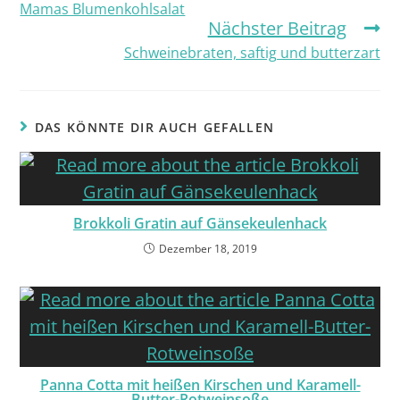
Mamas Blumenkohlsalat
Nächster Beitrag
Schweinebraten, saftig und butterzart
DAS KÖNNTE DIR AUCH GEFALLEN
Brokkoli Gratin auf Gänsekeulenhack
Dezember 18, 2019
Panna Cotta mit heißen Kirschen und Karamell-
Butter-Rotweinsoße