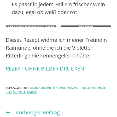
Es passt in jedem Fall ein frischer Wein
dazu, egal ob weiß oder rot.
Mit Butter fertig ziehen lassen
anrichten
Dieses Rezept widme ich meiner Freundin
Raimunde, ohne die ich die Violetten
Ritterlinge nie kennengelernt hätte.
REZEPT OHNE BILDER DRUCKEN
SCHLAGWÖRTER:
AROMA
,
BRÜHE
,
EINFACH
,
HERZHAFT
,
KLASSIKER
,
PILZE
,
REIS
,
SCHNELL
,
UMAMI
Vorheriger Beitrag