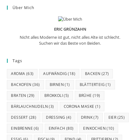
Über Mich
ERIC GRÜNZAHN
Nicht alles Moderne ist gut, nicht alles Alte ist schlecht.
Suchen wir das Beste von Beiden.
Tags
AROMA
(63)
AUFWÄNDIG
(18)
BACKEN
(27)
BACKOFEN
(36)
BIRNEN
(1)
BLÄTTERTEIG
(1)
BRATEN
(29)
BROKKOLI
(5)
BRÜHE
(19)
BÄRLAUCHNUDELN
(3)
CORONA MASKE
(1)
DESSERT
(28)
DRESSING
(4)
DRINK
(7)
EIER
(25)
EINBRENNE
(6)
EINFACH
(80)
EINKOCHEN
(10)
ESSIG
(6)
FISCH
(9)
FOND
(4)
FRITTIEREN
(2)