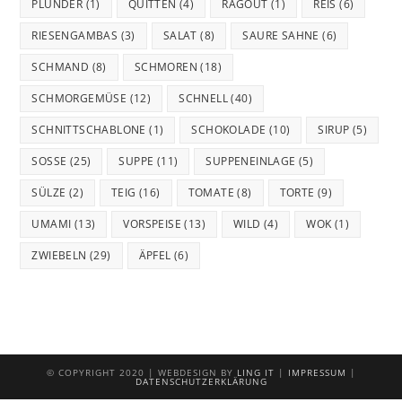
PLUNDER
(1)
QUITTEN
(4)
RAGOUT
(1)
REIS
(6)
RIESENGAMBAS
(3)
SALAT
(8)
SAURE SAHNE
(6)
SCHMAND
(8)
SCHMOREN
(18)
SCHMORGEMÜSE
(12)
SCHNELL
(40)
SCHNITTSCHABLONE
(1)
SCHOKOLADE
(10)
SIRUP
(5)
SOSSE
(25)
SUPPE
(11)
SUPPENEINLAGE
(5)
SÜLZE
(2)
TEIG
(16)
TOMATE
(8)
TORTE
(9)
UMAMI
(13)
VORSPEISE
(13)
WILD
(4)
WOK
(1)
ZWIEBELN
(29)
ÄPFEL
(6)
© COPYRIGHT 2020 | WEBDESIGN BY
LING IT
|
IMPRESSUM
|
DATENSCHUTZERKLÄRUNG