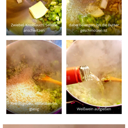
Zwiebel, Knoblauch, Sellerie
dabei bewegen, bis die Butter
anschwitzen
geschmolzen ist
Reis zugeben, mitbraten bis
glasig
Weißwein aufgießen