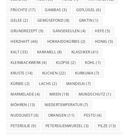
FRÜCHTE
(17)
GAMBAS
(3)
GEFLÜGEL
(6)
GELEE
(2)
GEMÜSEFOND
(8)
GRATIN
(1)
GRUNDREZEPT
(9)
GÄNSEKEULEN
(4)
HEFE
(5)
HERZHAFT
(46)
HOKKAIDOKÜRBIS
(2)
HONIG
(5)
KALT
(33)
KARAMELL
(8)
KLASSIKER
(41)
KLEINBACKWERK
(4)
KLOPSE
(2)
KOHL
(1)
KRUSTE
(14)
KUCHEN
(22)
KURKUMA
(7)
KÜRBIS
(2)
LACHS
(2)
MANDELN
(7)
MARMELADE
(4)
MIXEN
(18)
MUNDSCHUTZ
(1)
MÖHREN
(13)
NIEDERTEMPERATUR
(7)
NUDELNEST
(6)
ORANGEN
(11)
PESTO
(4)
PETERSILIE
(9)
PETERSILIENWURZEL
(3)
PILZE
(13)