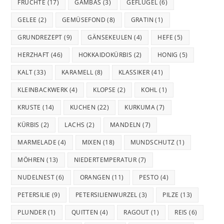
FRÜCHTE
(17)
GAMBAS
(3)
GEFLÜGEL
(6)
GELEE
(2)
GEMÜSEFOND
(8)
GRATIN
(1)
GRUNDREZEPT
(9)
GÄNSEKEULEN
(4)
HEFE
(5)
HERZHAFT
(46)
HOKKAIDOKÜRBIS
(2)
HONIG
(5)
KALT
(33)
KARAMELL
(8)
KLASSIKER
(41)
KLEINBACKWERK
(4)
KLOPSE
(2)
KOHL
(1)
KRUSTE
(14)
KUCHEN
(22)
KURKUMA
(7)
KÜRBIS
(2)
LACHS
(2)
MANDELN
(7)
MARMELADE
(4)
MIXEN
(18)
MUNDSCHUTZ
(1)
MÖHREN
(13)
NIEDERTEMPERATUR
(7)
NUDELNEST
(6)
ORANGEN
(11)
PESTO
(4)
PETERSILIE
(9)
PETERSILIENWURZEL
(3)
PILZE
(13)
PLUNDER
(1)
QUITTEN
(4)
RAGOUT
(1)
REIS
(6)