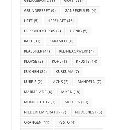
GEMÜSEFOND
(8)
GRATIN
(1)
GRUNDREZEPT
(9)
GÄNSEKEULEN
(4)
HEFE
(5)
HERZHAFT
(46)
HOKKAIDOKÜRBIS
(2)
HONIG
(5)
KALT
(33)
KARAMELL
(8)
KLASSIKER
(41)
KLEINBACKWERK
(4)
KLOPSE
(2)
KOHL
(1)
KRUSTE
(14)
KUCHEN
(22)
KURKUMA
(7)
KÜRBIS
(2)
LACHS
(2)
MANDELN
(7)
MARMELADE
(4)
MIXEN
(18)
MUNDSCHUTZ
(1)
MÖHREN
(13)
NIEDERTEMPERATUR
(7)
NUDELNEST
(6)
ORANGEN
(11)
PESTO
(4)