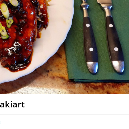
akiart
e