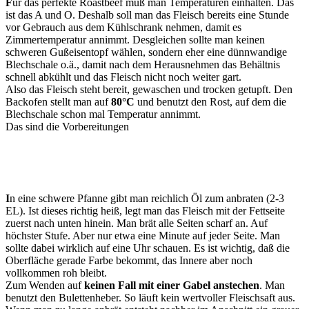
F
ür das perfekte Roastbeef muß man Temperaturen einhalten. Das
ist das A und O. Deshalb soll man das Fleisch bereits eine Stunde
vor Gebrauch aus dem Kühlschrank nehmen, damit es
Zimmertemperatur annimmt. Desgleichen sollte man keinen
schweren Gußeisentopf wählen, sondern eher eine dünnwandige
Blechschale o.ä., damit nach dem Herausnehmen das Behältnis
schnell abkühlt und das Fleisch nicht noch weiter gart.
Also das Fleisch steht bereit, gewaschen und trocken getupft. Den
Backofen stellt man auf
80°C
und benutzt den Rost, auf dem die
Blechschale schon mal Temperatur annimmt.
Das sind die Vorbereitungen
I
n eine schwere Pfanne gibt man reichlich Öl zum anbraten (2-3
EL). Ist dieses richtig heiß, legt man das Fleisch mit der Fettseite
zuerst nach unten hinein. Man brät alle Seiten scharf an. Auf
höchster Stufe. Aber nur etwa eine Minute auf jeder Seite. Man
sollte dabei wirklich auf eine Uhr schauen. Es ist wichtig, daß die
Oberfläche gerade Farbe bekommt, das Innere aber noch
vollkommen roh bleibt.
Zum Wenden auf
keinen Fall mit einer Gabel anstechen
. Man
benutzt den Bulettenheber. So läuft kein wertvoller Fleischsaft aus.