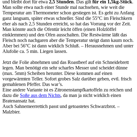
und bleibt dort für etwa
2,5 Stunden
. Das gilt
für ein 1,5kg-Stück
.
Man sollte etwa nach einer Stunde mal nachsehen, wie weit die
Temperatur am Thermometer schon gestiegen ist. Es geht zu Anfang
ganz langsam, später etwas schneller. Sind die 55°C im Fleischkern
eher als nach 2,5 Stunden erreicht, so hat das Vorrang vor der Zeit.
Man könnte auch die Ofentür leicht öffen (einen Holzlöffel
einklemmen) und den Ofen ausschalten. Die Restwärme läßt das
Fleisch noch nachgaren aber die Temperatur steigt dann kaum noch.
Aber bei 56°C ist dann wirklich Schluß. – Herausnehmen und unter
Alufolie ca. 5 min. Liegen lassen.
Jetzt die Folie abnehmen und das Roastbeef auf ein Schneidebrett
legen. Man benötigt ein sehr scharfes Messer und scheidet dünne
(max. 5mm) Scheiben herunter. Diese kommen auf einen
vorgewärmten Teller. Sofort grobes Salz darüber geben, evtl. frisch
gemahlenen Pfeffer. Das war’s.
Eine andere Variante ist es Zitronenstampfkartoffeln zu reichen und
dazu die
Soße aus dem Nichts
, da man ja nicht wirklich einen
Bratenansatz hat.
Auch Sahnemeerrettich passt und getoastetes Schwarzbrot. –
Malzbier.