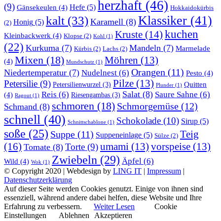
herzhaft
(46)
(9)
Gänsekeulen
(4)
Hefe
(5)
Hokkaidokürbis
Klassiker
(41)
kalt
(33)
Karamell
(8)
Honig
(5)
(2)
kuchen
Kruste
(14)
Kleinbackwerk
(4)
Klopse
(2)
Kohl
(1)
(22)
Kurkuma
(7)
Mandeln
(7)
Marmelade
Kürbis
(2)
Lachs
(2)
Mixen
(18)
Möhren
(13)
(4)
Mundschutz
(1)
Orangen
(11)
Niedertemperatur
(7)
Nudelnest
(6)
Pesto
(4)
Pilze
(13)
Petersilie
(9)
Quitten
Petersilienwurzel
(3)
Plunder
(1)
Salat
(8)
Reis
(6)
Saure Sahne
(6)
(4)
Riesengambas
(3)
Ragout
(1)
schmoren
(18)
Schmorgemüse
(12)
Schmand
(8)
schnell
(40)
Schokolade
(10)
Sirup
(5)
Schnittschablone
(1)
soße
(25)
Teig
Suppe
(11)
Suppeneinlage
(5)
Sülze
(2)
(16)
umami
(13)
vorspeise
(13)
Torte
(9)
Tomate
(8)
Zwiebeln
(29)
Äpfel
(6)
Wild
(4)
Wok
(1)
© Copyright 2020 | Webdesign by
LING IT
|
Impressum
|
Datenschutzerklärung
Auf dieser Seite werden Cookies genutzt. Einige von ihnen sind
essenziell, während andere dabei helfen, diese Website und Ihre
Erfahrung zu verbessern.
Weiter Lesen
Cookie
Einstellungen
Ablehnen
Akzeptieren