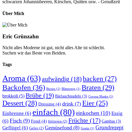
schwarzen Johannisbeeren, Kirschen, Quitten usw. - Genußzeit
Über Mich
Eric Grünzahn
Nicht alles Moderne ist gut, nicht alles Alte ist schlecht.
Suchen wir das Beste von Beiden.
Tags
Aroma
(63)
backen
(27)
aufwändig
(18)
Backofen
(36)
Braten
(29)
Birnen
(1)
Blätterteig
(1)
Brühe
(19)
brokkoli
(5)
Bärlauchnudeln
(3)
Corona Maske
(1)
Dessert
(28)
Eier
(25)
drink
(7)
Dressing
(4)
einfach
(80)
einkochen
(10)
Einbrenne
(6)
Essig
Früchte
(17)
Fisch
(9)
(6)
Fond
(4)
Gambas
(3)
frittieren
(2)
Grundrezept
Gemüsefond
(8)
Geflügel
(6)
Gelee
(2)
Gratin
(1)