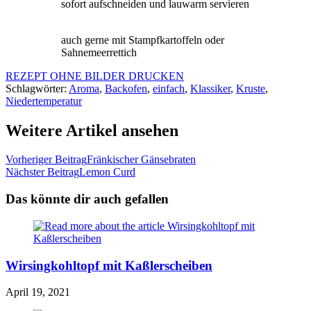
sofort aufschneiden und lauwarm servieren
auch gerne mit Stampfkartoffeln oder
Sahnemeerrettich
REZEPT OHNE BILDER DRUCKEN
Schlagwörter:
Aroma
,
Backofen
,
einfach
,
Klassiker
,
Kruste
,
Niedertemperatur
Weitere Artikel ansehen
Vorheriger Beitrag
Fränkischer Gänsebraten
Nächster Beitrag
Lemon Curd
Das könnte dir auch gefallen
Wirsingkohltopf mit Kaßlerscheiben
April 19, 2021