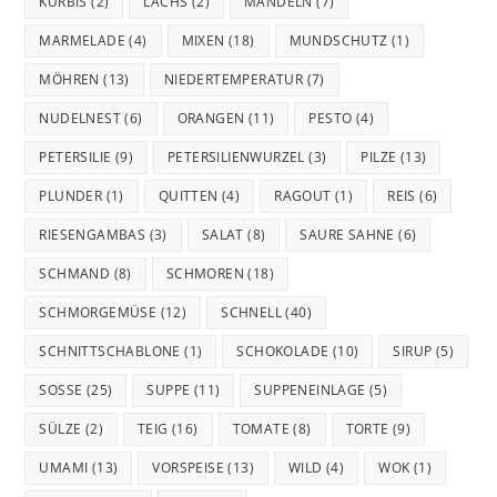
KÜRBIS
(2)
LACHS
(2)
MANDELN
(7)
MARMELADE
(4)
MIXEN
(18)
MUNDSCHUTZ
(1)
MÖHREN
(13)
NIEDERTEMPERATUR
(7)
NUDELNEST
(6)
ORANGEN
(11)
PESTO
(4)
PETERSILIE
(9)
PETERSILIENWURZEL
(3)
PILZE
(13)
PLUNDER
(1)
QUITTEN
(4)
RAGOUT
(1)
REIS
(6)
RIESENGAMBAS
(3)
SALAT
(8)
SAURE SAHNE
(6)
SCHMAND
(8)
SCHMOREN
(18)
SCHMORGEMÜSE
(12)
SCHNELL
(40)
SCHNITTSCHABLONE
(1)
SCHOKOLADE
(10)
SIRUP
(5)
SOSSE
(25)
SUPPE
(11)
SUPPENEINLAGE
(5)
SÜLZE
(2)
TEIG
(16)
TOMATE
(8)
TORTE
(9)
UMAMI
(13)
VORSPEISE
(13)
WILD
(4)
WOK
(1)