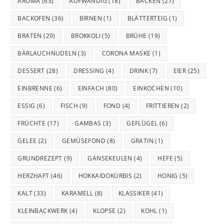
AROMA
(63)
AUFWÄNDIG
(18)
BACKEN
(27)
BACKOFEN
(36)
BIRNEN
(1)
BLÄTTERTEIG
(1)
BRATEN
(29)
BROKKOLI
(5)
BRÜHE
(19)
BÄRLAUCHNUDELN
(3)
CORONA MASKE
(1)
DESSERT
(28)
DRESSING
(4)
DRINK
(7)
EIER
(25)
EINBRENNE
(6)
EINFACH
(80)
EINKOCHEN
(10)
ESSIG
(6)
FISCH
(9)
FOND
(4)
FRITTIEREN
(2)
FRÜCHTE
(17)
GAMBAS
(3)
GEFLÜGEL
(6)
GELEE
(2)
GEMÜSEFOND
(8)
GRATIN
(1)
GRUNDREZEPT
(9)
GÄNSEKEULEN
(4)
HEFE
(5)
HERZHAFT
(46)
HOKKAIDOKÜRBIS
(2)
HONIG
(5)
KALT
(33)
KARAMELL
(8)
KLASSIKER
(41)
KLEINBACKWERK
(4)
KLOPSE
(2)
KOHL
(1)