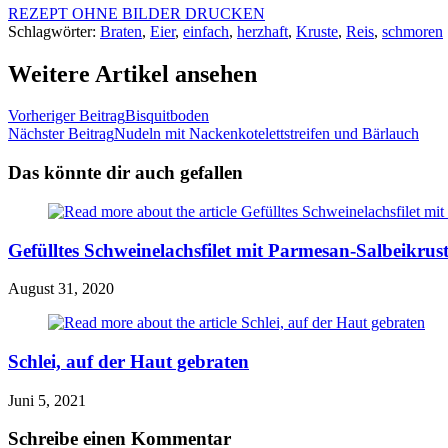
REZEPT OHNE BILDER DRUCKEN
Schlagwörter:
Braten
,
Eier
,
einfach
,
herzhaft
,
Kruste
,
Reis
,
schmoren
Weitere Artikel ansehen
Vorheriger Beitrag
Bisquitboden
Nächster Beitrag
Nudeln mit Nackenkotelettstreifen und Bärlauch
Das könnte dir auch gefallen
Gefülltes Schweinelachsfilet mit Parmesan-Salbeikrus
August 31, 2020
Schlei, auf der Haut gebraten
Juni 5, 2021
Schreibe einen Kommentar